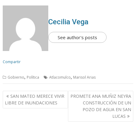
Cecilia Vega
See author's posts
Compartir
,
,
Gobierno
Política
Atlacomulco
Marisol Arias
N
SAN MATEO MERECE VIVIR
PROMETE ANA MUÑIZ NEYRA
a
LIBRE DE INUNDACIONES
CONSTRUCCIÓN DE UN
v
POZO DE AGUA EN SAN
LUCAS
e
g
a