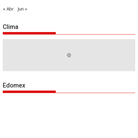
« Abr
Jun »
Clima
Edomex