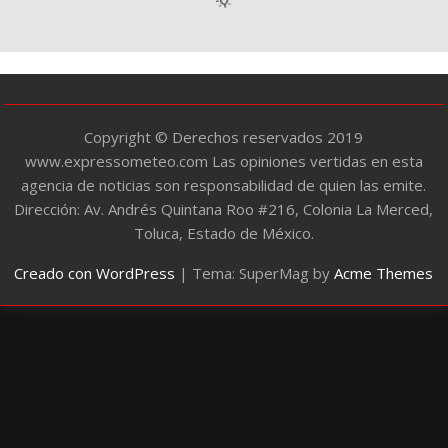
r
í
a
s
Copyright © Derechos reservados 2019
www.expressometeo.com Las opiniones vertidas en esta
agencia de noticias son responsabilidad de quien las emite.
Dirección: Av. Andrés Quintana Roo #216, Colonia La Merced,
Toluca, Estado de México.
Creado con WordPress
|
Tema: SuperMag by
Acme Themes