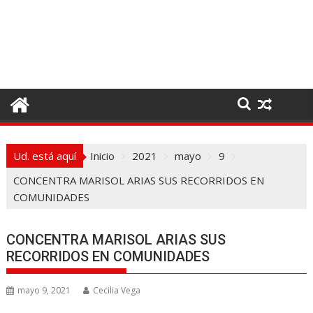
I
r
a
l
c
o
n
t
e
Ud. está aquí
Inicio
2021
mayo
9
n
i
CONCENTRA MARISOL ARIAS SUS RECORRIDOS EN
d
COMUNIDADES
o
CONCENTRA MARISOL ARIAS SUS
RECORRIDOS EN COMUNIDADES
mayo 9, 2021
Cecilia Vega