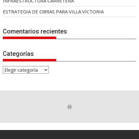
INFRAESTRUCTURA CARRETERA
ESTRATEGIA DE OBRAS PARA VILLA VICTORIA
Comentarios recientes
Categorías
C
a
t
e
g
o
r
í
a
s