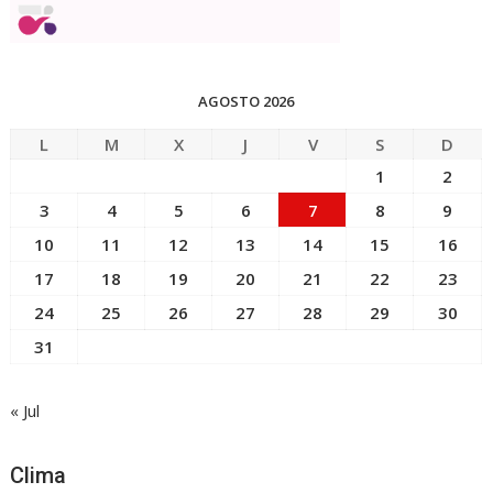
r
a
d
a
AGOSTO 2026
s
L
M
X
J
V
S
D
1
2
3
4
5
6
7
8
9
10
11
12
13
14
15
16
17
18
19
20
21
22
23
24
25
26
27
28
29
30
31
« Jul
Clima