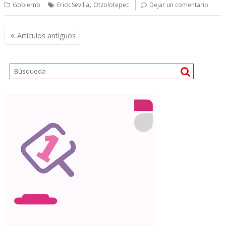
,
Gobierno
Erick Sevilla
Otzolotepec
Dejar un comentario
N
Artículos antiguos
a
v
e
g
a
c
i
ó
n
d
e
e
n
t