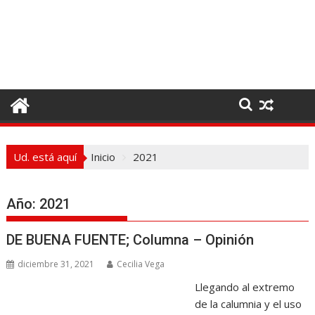
I
r
a
l
c
o
n
t
e
Ud. está aquí
Inicio
2021
n
i
d
Año:
2021
o
DE BUENA FUENTE; Columna – Opinión
diciembre 31, 2021
Cecilia Vega
Llegando al extremo
de la calumnia y el uso