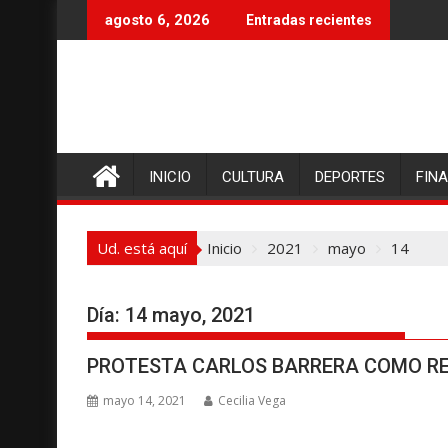
I
agosto 6, 2026
Entradas recientes
r
a
l
c
o
n
INICIO
CULTURA
DEPORTES
FIN
t
e
n
Ud. está aquí
Inicio
2021
mayo
14
i
d
o
Día:
14 mayo, 2021
PROTESTA CARLOS BARRERA COMO RE
mayo 14, 2021
Cecilia Vega