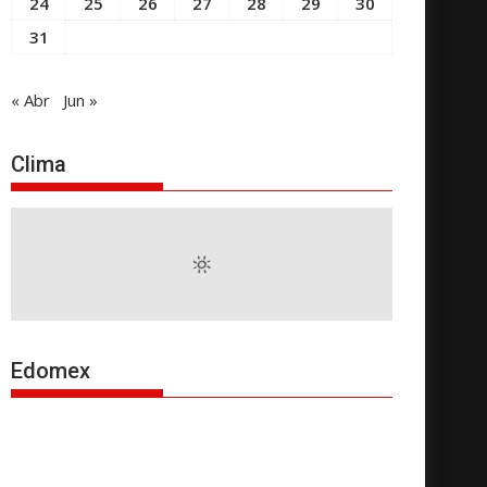
24
25
26
27
28
29
30
31
« Abr
Jun »
Clima
Edomex