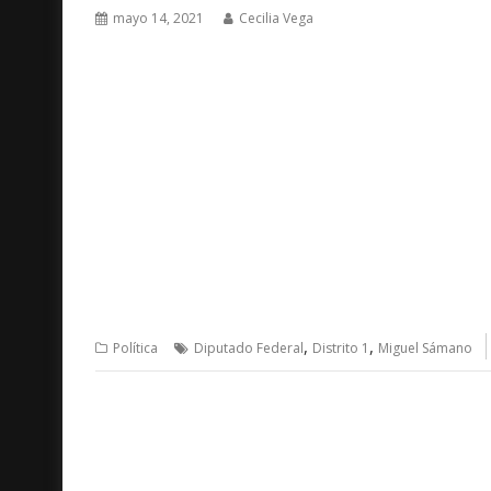
mayo 14, 2021
Cecilia Vega
,
,
Política
Diputado Federal
Distrito 1
Miguel Sámano