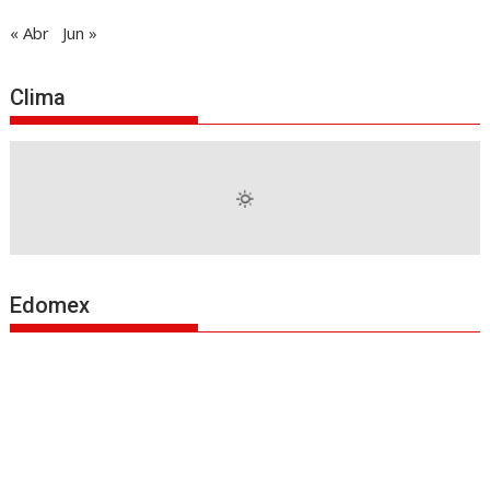
« Abr
Jun »
Clima
Edomex