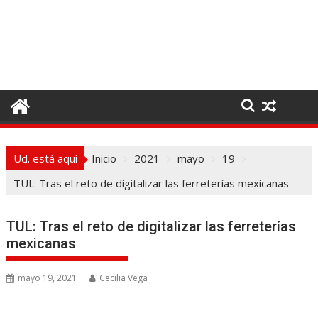
I
r
a
l
c
o
n
t
e
Ud. está aquí
Inicio
2021
mayo
19
n
i
TUL: Tras el reto de digitalizar las ferreterías mexicanas
d
o
TUL: Tras el reto de digitalizar las ferreterías
mexicanas
mayo 19, 2021
Cecilia Vega