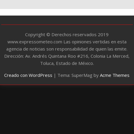
r
í
a
s
Copyright © Derechos reservados 2019
www.expressometeo.com Las opiniones vertidas en esta
agencia de noticias son responsabilidad de quien las emite.
Dirección: Av. Andrés Quintana Roo #216, Colonia La Merced,
Toluca, Estado de México.
Creado con WordPress
|
Tema: SuperMag by
Acme Themes