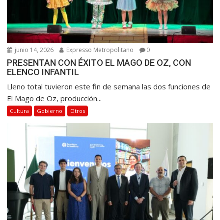
t
r
a
d
junio 14, 2026
Expresso Metropolitano
0
a
PRESENTAN CON ÉXITO EL MAGO DE OZ, CON
ELENCO INFANTIL
s
Lleno total tuvieron este fin de semana las dos funciones de
El Mago de Oz, producción...
Cultura
Gobierno
Otros