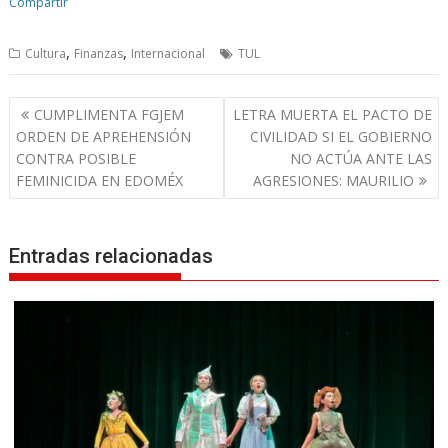
Compartir
,
,
Cultura
Finanzas
Internacional
TUL
N
CUMPLIMENTA FGJEM
LETRA MUERTA EL PACTO DE
a
ORDEN DE APREHENSIÓN
CIVILIDAD SI EL GOBIERNO
v
CONTRA POSIBLE
NO ACTÚA ANTE LAS
FEMINICIDA EN EDOMÉX
AGRESIONES: MAURILIO
e
g
a
Entradas relacionadas
c
i
ó
n
d
e
e
n