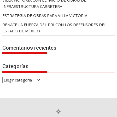
VILLA VICTORIA CON EL INICIO DE OBRAS DE
INFRAESTRUCTURA CARRETERA
ESTRATEGIA DE OBRAS PARA VILLA VICTORIA
RENACE LA FUERZA DEL PRI CON LOS DEFENSORES DEL
ESTADO DE MÉXICO
Comentarios recientes
Categorías
C
a
t
e
g
o