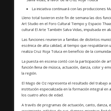
La iniciativa continuará con las producciones 
Lleno total tuvieron este fin de semana las dos fun
Art Studio en el Foro Cultural Tiempo y Espacio Thaa
cultural El Arte También Salva Vidas, impulsada en a
Las funciones reunieron a familias de distintos munic
escénica de alta calidad, al tiempo que respaldaron un
realiza Cruz Roja Toluca en beneficio de la comunida
La puesta en escena contó con la participación de ar
función llena de música, actuación, danza, color y e
la región.
El Mago de Oz representa el resultado del trabajo ac
institución especializada en la formación integral en 
los cuatro años de edad.
A través de programas de actuación, canto, danza, e
crecimiento artístico de sus alumnos mientras fortale