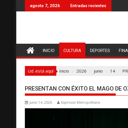
I
agosto 7, 2026
Entradas recientes
r
a
l
c
o
n
INICIO
CULTURA
DEPORTES
FIN
t
e
n
Ud. está aquí
Inicio
2026
junio
14
PR
i
d
o
PRESENTAN CON ÉXITO EL MAGO DE O
junio 14, 2026
Expresso Metropolitano