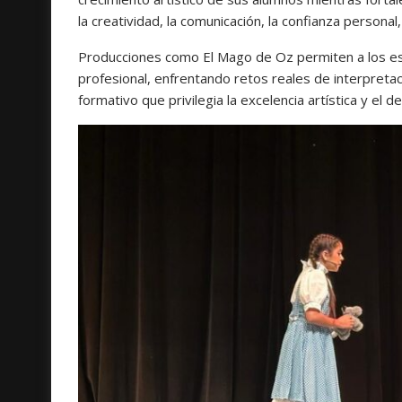
la creatividad, la comunicación, la confianza personal,
Producciones como El Mago de Oz permiten a los est
profesional, enfrentando retos reales de interpreta
formativo que privilegia la excelencia artística y el 