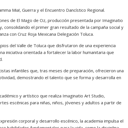
Mamma Mia!, Guerra y el Encuentro Dancístico Regional.
ciones de El Mago de Oz, producción presentada por Imaginatio
y, consolidando el primer gran resultado de la campaña social y
lianza con Cruz Roja Mexicana Delegación Toluca.
ipios del Valle de Toluca que disfrutaron de una experiencia
a iniciativa orientada a fortalecer la labor humanitaria que
d.
tistas infantiles que, tras meses de preparación, ofrecieron una
motividad, demostrando el talento que se forma y desarrolla en
adémico y artístico que realiza Imaginatio Art Studio,
artes escénicas para niñas, niños, jóvenes y adultos a partir de
xpresión corporal y desarrollo escénico, la academia impulsa el
ce habilidades fundamentales para la vida, como la disciplina,