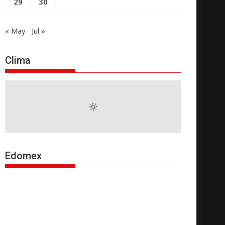
29
30
« May
Jul »
Clima
Edomex