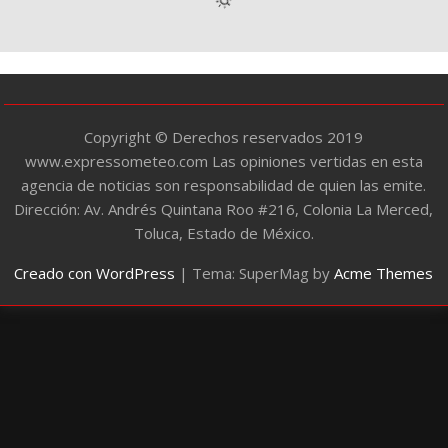
r
í
a
s
Copyright © Derechos reservados 2019
www.expressometeo.com Las opiniones vertidas en esta
agencia de noticias son responsabilidad de quien las emite.
Dirección: Av. Andrés Quintana Roo #216, Colonia La Merced,
Toluca, Estado de México.
Creado con WordPress
|
Tema: SuperMag by
Acme Themes