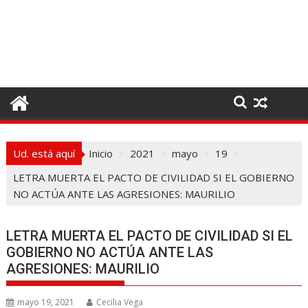
I
r
a
l
c
o
n
t
e
Ud. está aquí
Inicio
2021
mayo
19
n
i
LETRA MUERTA EL PACTO DE CIVILIDAD SI EL GOBIERNO
d
NO ACTÚA ANTE LAS AGRESIONES: MAURILIO
o
LETRA MUERTA EL PACTO DE CIVILIDAD SI EL
GOBIERNO NO ACTÚA ANTE LAS
AGRESIONES: MAURILIO
mayo 19, 2021
Cecilia Vega