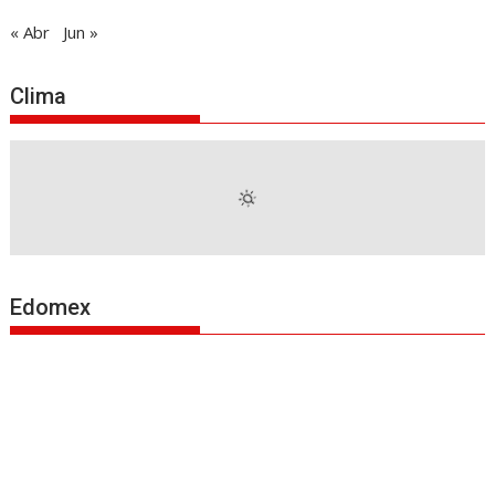
« Abr
Jun »
Clima
Edomex