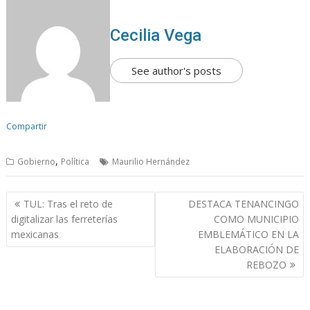
Cecilia Vega
See author's posts
Compartir
,
Gobierno
Política
Maurilio Hernández
N
TUL: Tras el reto de
DESTACA TENANCINGO
a
digitalizar las ferreterías
COMO MUNICIPIO
v
mexicanas
EMBLEMÁTICO EN LA
ELABORACIÓN DE
e
REBOZO
g
a
c