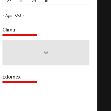
27
28
29
30
« Ago
Oct »
Clima
Edomex