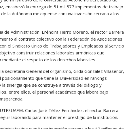
az, encabezó la entrega de 51 mil 577 implementos de trabajo
os de la Autónoma mexiquense con una inversión cercana a los
 de Administración, Eréndira Fierro Moreno, el rector Barrera
iento al contrato colectivo con la Federación de Asociaciones
 el Sindicato Único de Trabajadores y Empleados al Servicio
bjetivo construir relaciones laborales armónicas que
no mediante el respeto de los derechos laborales.
 la secretaria General del organismo, Gilda González Villaseñor,
 posicionamiento que tiene la Universidad en rankings
 la sinergia que se construye a través del diálogo y
os, entre ellos, el personal académico que labora bajo
ransparencia.
 SUTESUAEM, Carlos José Téllez Fernández, el rector Barrera
seguir laborando para mantener el prestigio de la institución.
dministrativo sumó una inversión cercana a los 12 millones de