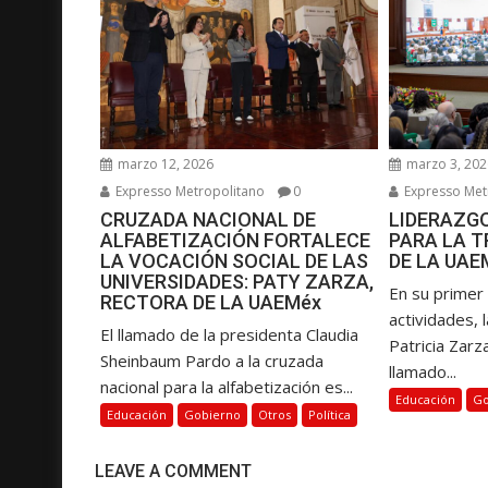
i
ó
n
d
e
e
marzo 12, 2026
marzo 3, 202
n
Expresso Metropolitano
0
Expresso Met
t
CRUZADA NACIONAL DE
LIDERAZGO
r
ALFABETIZACIÓN FORTALECE
PARA LA 
a
LA VOCACIÓN SOCIAL DE LAS
DE LA UAE
d
UNIVERSIDADES: PATY ZARZA,
En su primer
RECTORA DE LA UAEMéx
a
actividades, 
El llamado de la presidenta Claudia
s
Patricia Zarz
Sheinbaum Pardo a la cruzada
llamado...
nacional para la alfabetización es...
Educación
Go
Educación
Gobierno
Otros
Política
LEAVE A COMMENT