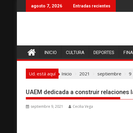
I
agosto 7, 2026
Entradas recientes
r
a
l
c
o
n
INICIO
CULTURA
DEPORTES
FIN
t
e
n
Ud. está aquí
Inicio
2021
septiembre
9
i
d
o
UAEM dedicada a construir relaciones 
septiembre 9, 2021
Cecilia Vega