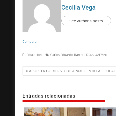
Cecilia Vega
See author's posts
Compartir
,
Educación
Carlos Eduardo Barrera Díaz
UAEMex
N
APUESTA GOBIERNO DE APAXCO POR LA EDUCA
a
v
e
g
Entradas relacionadas
a
c