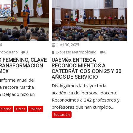
abril 30, 2025
6
Expresso Metropolitano
0
ropolitano
0
UAEMéx ENTREGA
 FEMENINO, CLAVE
RECONOCIMIENTOS A
TRANSFORMACIÓN
CATEDRÁTICOS CON 25 Y 30
MEX
AÑOS DE SERVICIO
 informe anual de
Distinguimos la trayectoria
la rectora Martha
académica del personal docente.
a Delgado hizo un
Reconocimos a 242 profesores y
profesoras que han cumplido...
bierno
Otros
Política
Educación