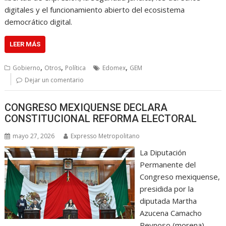
digitales y el funcionamiento abierto del ecosistema
democrático digital.
LEER MÁS
,
,
,
Gobierno
Otros
Política
Edomex
GEM
Dejar un comentario
CONGRESO MEXIQUENSE DECLARA
CONSTITUCIONAL REFORMA ELECTORAL
mayo 27, 2026
Expresso Metropolitano
La Diputación
Permanente del
Congreso mexiquense,
presidida por la
diputada Martha
Azucena Camacho
Reynoso (morena),