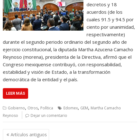
decretos y 18
acuerdos (de los
cuales 91.5 y 94.5 por
ciento por unanimidad,
respectivamente)
durante el segundo periodo ordinario del segundo año de
ejercicio constitucional, la diputada Martha Azucena Camacho
Reynoso (morena), presidenta de la Directiva, afirmó que el
Congreso mexiquense contribuyó, con responsabilidad,
estabilidad y visión de Estado, a la transformación
democrática de la entidad y el país.
LEER MÁS
,
,
,
,
Gobierno
Otros
Política
Edomex
GEM
Martha Camacho
Reynoso
Dejar un comentario
N
Artículos antiguos