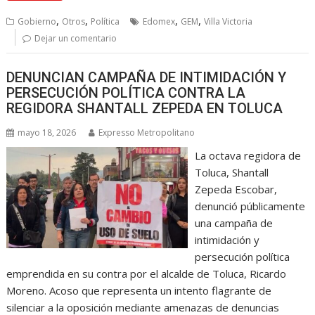
,
,
,
,
Gobierno
Otros
Política
Edomex
GEM
Villa Victoria
Dejar un comentario
DENUNCIAN CAMPAÑA DE INTIMIDACIÓN Y
PERSECUCIÓN POLÍTICA CONTRA LA
REGIDORA SHANTALL ZEPEDA EN TOLUCA
mayo 18, 2026
Expresso Metropolitano
La octava regidora de
Toluca, Shantall
Zepeda Escobar,
denunció públicamente
una campaña de
intimidación y
persecución política
emprendida en su contra por el alcalde de Toluca, Ricardo
Moreno. Acoso que representa un intento flagrante de
silenciar a la oposición mediante amenazas de denuncias