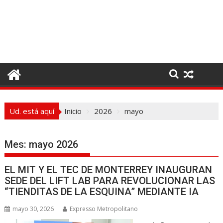
I
r
a
l
c
o
n
t
e
Ud. está aquí
Inicio
2026
mayo
n
i
d
Mes:
mayo 2026
o
EL MIT Y EL TEC DE MONTERREY INAUGURAN
SEDE DEL LIFT LAB PARA REVOLUCIONAR LAS
“TIENDITAS DE LA ESQUINA” MEDIANTE IA
mayo 30, 2026
Expresso Metropolitano