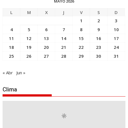
MAYO 2026
s
L
M
X
J
V
S
D
1
2
3
4
5
6
7
8
9
10
11
12
13
14
15
16
17
18
19
20
21
22
23
24
25
26
27
28
29
30
31
« Abr
Jun »
Clima