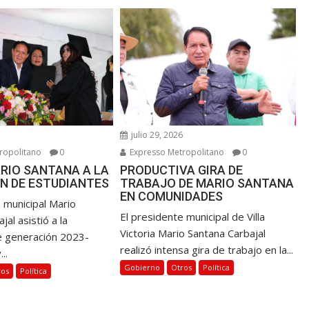
6
julio 29, 2026
ropolitano
0
Expresso Metropolitano
0
RIO SANTANA A LA
PRODUCTIVA GIRA DE
N DE ESTUDIANTES
TRABAJO DE MARIO SANTANA
EN COMUNIDADES
 municipal Mario
El presidente municipal de Villa
jal asistió a la
Victoria Mario Santana Carbajal
e generación 2023-
realizó intensa gira de trabajo en la...
..
Gobierno
Otros
Política
ros
Política