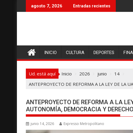
I
agosto 7, 2026
Entradas recientes
r
a
l
c
o
n
INICIO
CULTURA
DEPORTES
FIN
t
e
n
Ud. está aquí
Inicio
2026
junio
14
i
d
ANTEPROYECTO DE REFORMA A LA LEY DE LA U
o
ANTEPROYECTO DE REFORMA A LA LE
AUTONOMÍA, DEMOCRACIA Y DERECHO
junio 14, 2026
Expresso Metropolitano