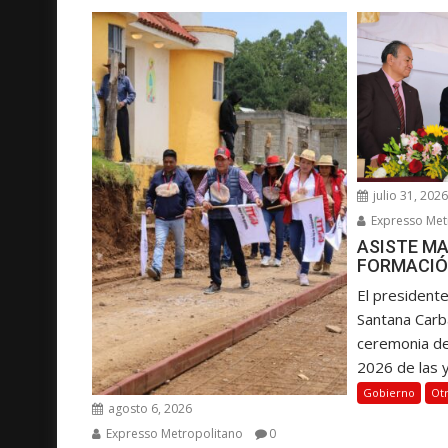
c
i
ó
n
d
e
e
julio 31, 202
n
Expresso Met
t
ASISTE MA
r
FORMACIÓ
a
El presidente
d
Santana Carba
a
ceremonia d
s
2026 de las y.
Gobierno
Ot
agosto 6, 2026
Expresso Metropolitano
0