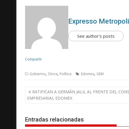
Expresso Metropol
See author's posts
Compartir
,
,
,
Gobierno
Otros
Política
Edomex
GEM
N
RATIFICAN A GERMÁN JALIL AL FRENTE DEL CON
a
EMPRESARIAL EDOMEX
v
e
g
Entradas relacionadas
a