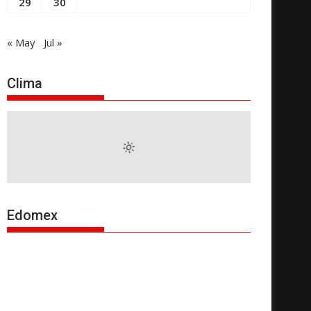
29
30
« May
Jul »
Clima
Edomex