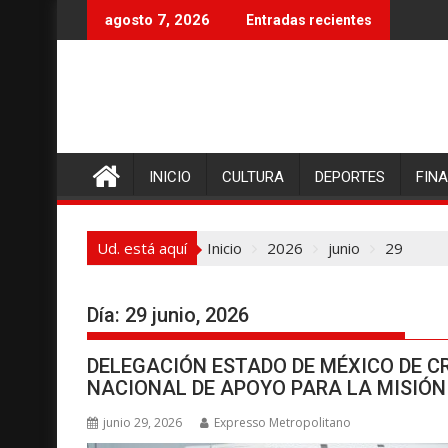
I
agosto 7, 2026
Entradas recientes
r
a
l
c
o
n
INICIO
CULTURA
DEPORTES
FIN
t
e
n
Ud. está aquí
Inicio
2026
junio
29
i
d
o
Día:
29 junio, 2026
DELEGACIÓN ESTADO DE MÉXICO DE 
NACIONAL DE APOYO PARA LA MISIÓ
junio 29, 2026
Expresso Metropolitano