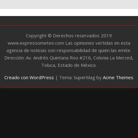
r
í
a
s
Copyright © Derechos reservados 2019
www.expressometeo.com Las opiniones vertidas en esta
agencia de noticias son responsabilidad de quien las emite.
Dirección: Av. Andrés Quintana Roo #216, Colonia La Merced,
Toluca, Estado de México.
Creado con WordPress
|
Tema: SuperMag by
Acme Themes