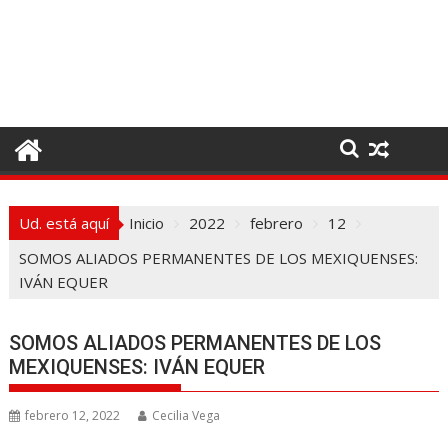
I
r
a
l
c
o
n
t
e
Ud. está aquí
Inicio
2022
febrero
12
n
i
SOMOS ALIADOS PERMANENTES DE LOS MEXIQUENSES:
d
IVÁN EQUER
o
SOMOS ALIADOS PERMANENTES DE LOS
MEXIQUENSES: IVÁN EQUER
febrero 12, 2022
Cecilia Vega