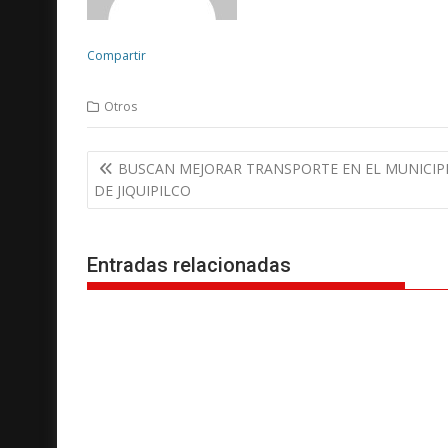
Compartir
Otros
N
BUSCAN MEJORAR TRANSPORTE EN EL MUNICIP
a
DE JIQUIPILCO
v
e
g
Entradas relacionadas
a
c
i
ó
n
d