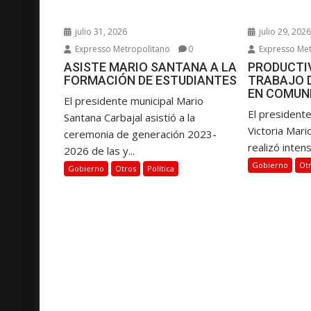
e
e
julio 31, 2026
julio 29, 202
n
Expresso Metropolitano
0
Expresso Met
t
ASISTE MARIO SANTANA A LA
PRODUCTIV
r
FORMACIÓN DE ESTUDIANTES
TRABAJO 
a
EN COMUN
El presidente municipal Mario
d
El presidente
Santana Carbajal asistió a la
a
Victoria Mari
ceremonia de generación 2023-
s
realizó intens
2026 de las y...
Gobierno
Ot
Gobierno
Otros
Política