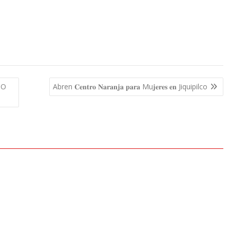
IO
Abren 𝐂𝐞𝐧𝐭𝐫𝐨 𝐍𝐚𝐫𝐚𝐧𝐣𝐚 𝐩𝐚𝐫𝐚 Mu𝐣𝐞𝐫𝐞𝐬 𝐞𝐧 Jiquipilco