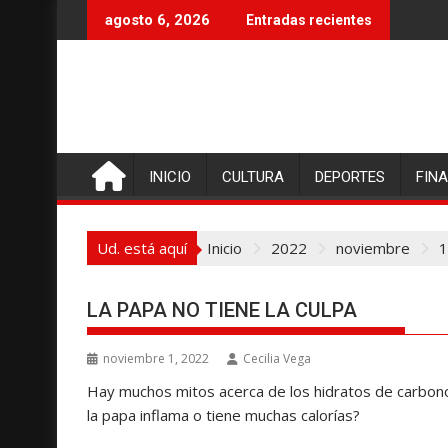
I
agosto 6, 2026
Entradas recientes
r
a
l
c
o
n
INICIO
CULTURA
DEPORTES
FIN
t
e
n
Ud. está aquí
Inicio
2022
noviembre
1
i
d
o
LA PAPA NO TIENE LA CULPA
noviembre 1, 2022
Cecilia Vega
Hay muchos mitos acerca de los hidratos de carbo
la papa inflama o tiene muchas calorías?