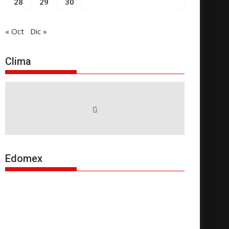
28
29
30
« Oct
Dic »
Clima
Edomex