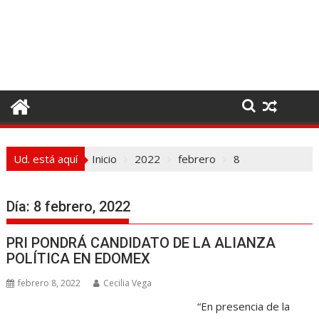
I
r
a
l
c
o
n
t
e
Ud. está aquí
Inicio
2022
febrero
8
n
i
d
Día:
8 febrero, 2022
o
PRI PONDRÁ CANDIDATO DE LA ALIANZA
POLÍTICA EN EDOMEX
febrero 8, 2022
Cecilia Vega
“En presencia de la