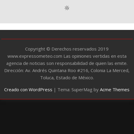
g
o
r
í
a
s
Copyright © Derechos reservados 2019
www.expressometeo.com Las opiniones vertidas en esta
agencia de noticias son responsabilidad de quien las emite.
Dirección: Av. Andrés Quintana Roo #216, Colonia La Merced,
Toluca, Estado de México.
Creado con WordPress
|
Tema: SuperMag by
Acme Themes