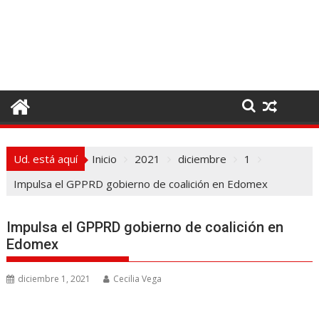
I
r
a
l
c
o
n
t
e
Ud. está aquí
Inicio
2021
diciembre
1
n
i
Impulsa el GPPRD gobierno de coalición en Edomex
d
o
Impulsa el GPPRD gobierno de coalición en
Edomex
diciembre 1, 2021
Cecilia Vega