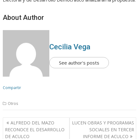
About Author
Cecilia Vega
See author's posts
Compartir
Otros
N
ALFREDO DEL MAZO
LUCEN OBRAS Y PROGRAMAS
a
RECONOCE EL DESARROLLO
SOCIALES EN TERCER
v
DE ACULCO
INFORME DE ACULCO