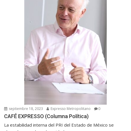
n
t
r
a
d
a
s
septiembre 18, 2023
Expresso Metropolitano
0
CAFÉ EXPRESSO (Columna Política)
La estabilidad interna del PRI del Estado de México se