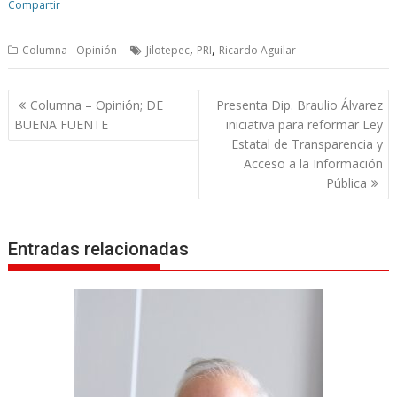
Compartir
,
,
Columna - Opinión
Jilotepec
PRI
Ricardo Aguilar
N
Columna – Opinión; DE
Presenta Dip. Braulio Álvarez
a
BUENA FUENTE
iniciativa para reformar Ley
v
Estatal de Transparencia y
Acceso a la Información
e
Pública
g
a
c
Entradas relacionadas
i
ó
n
d
e
e