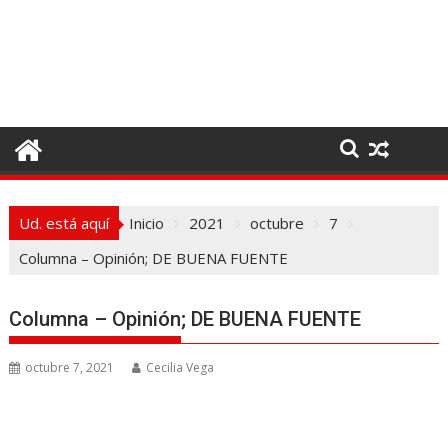
I
r
a
l
c
o
n
t
e
Ud. está aquí
Inicio
2021
octubre
7
n
i
Columna – Opinión; DE BUENA FUENTE
d
o
Columna – Opinión; DE BUENA FUENTE
octubre 7, 2021
Cecilia Vega