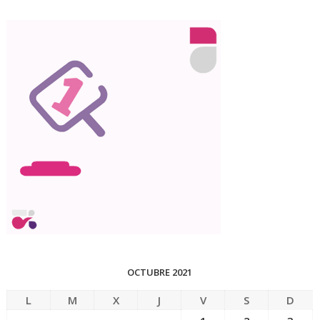
OCTUBRE 2021
L
M
X
J
V
S
D