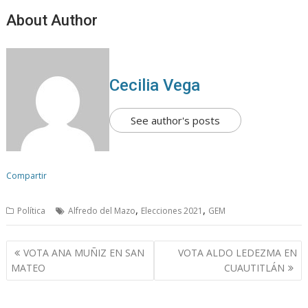
About Author
Cecilia Vega
See author's posts
Compartir
,
,
Política
Alfredo del Mazo
Elecciones 2021
GEM
N
VOTA ANA MUÑIZ EN SAN
VOTA ALDO LEDEZMA EN
a
MATEO
CUAUTITLÁN
v
e