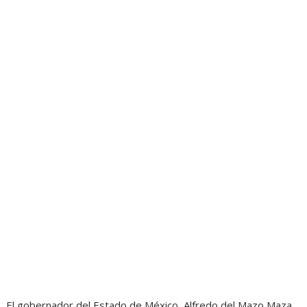
El gobernador del Estado de México, Alfredo del Mazo Maza,