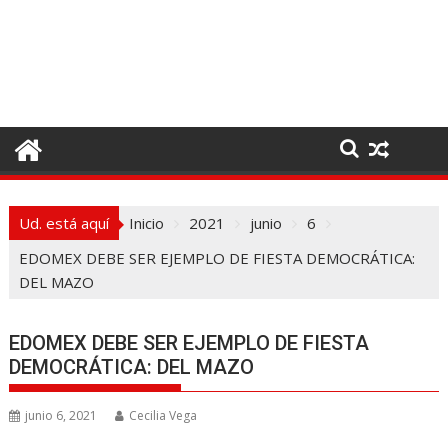
I
r
a
l
c
o
n
t
e
Ud. está aquí
Inicio
2021
junio
6
n
i
EDOMEX DEBE SER EJEMPLO DE FIESTA DEMOCRÁTICA:
d
DEL MAZO
o
EDOMEX DEBE SER EJEMPLO DE FIESTA
DEMOCRÁTICA: DEL MAZO
junio 6, 2021
Cecilia Vega