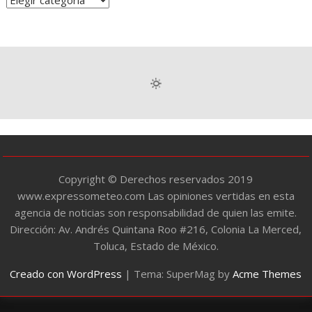
a
t
e
g
o
r
í
a
s
Copyright © Derechos reservados 2019
www.expressometeo.com Las opiniones vertidas en esta
agencia de noticias son responsabilidad de quien las emite.
Dirección: Av. Andrés Quintana Roo #216, Colonia La Merced,
Toluca, Estado de México.
Creado con WordPress
|
Tema: SuperMag by
Acme Themes