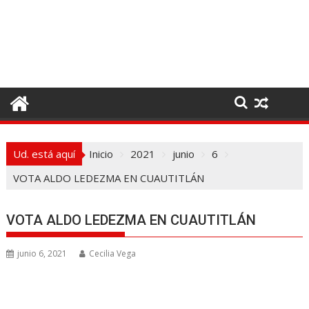
I
r
a
l
c
o
n
t
e
Ud. está aquí
Inicio
2021
junio
6
n
i
VOTA ALDO LEDEZMA EN CUAUTITLÁN
d
o
VOTA ALDO LEDEZMA EN CUAUTITLÁN
junio 6, 2021
Cecilia Vega