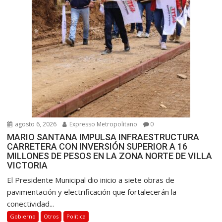
a
d
a
s
agosto 6, 2026
Expresso Metropolitano
0
MARIO SANTANA IMPULSA INFRAESTRUCTURA
CARRETERA CON INVERSIÓN SUPERIOR A 16
MILLONES DE PESOS EN LA ZONA NORTE DE VILLA
VICTORIA
El Presidente Municipal dio inicio a siete obras de
pavimentación y electrificación que fortalecerán la
conectividad...
Gobierno
Otros
Política