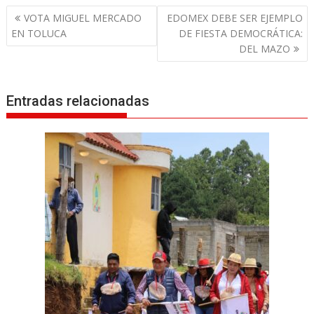
N
VOTA MIGUEL MERCADO
EDOMEX DEBE SER EJEMPLO
a
EN TOLUCA
DE FIESTA DEMOCRÁTICA:
v
DEL MAZO
e
g
Entradas relacionadas
a
c
i
ó
n
d
e
e
n
t
r
a