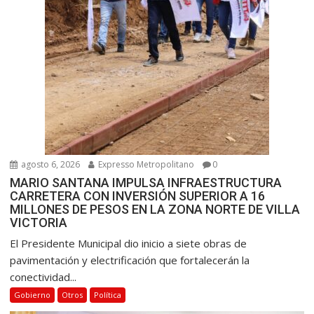
d
a
s
agosto 6, 2026
Expresso Metropolitano
0
MARIO SANTANA IMPULSA INFRAESTRUCTURA
CARRETERA CON INVERSIÓN SUPERIOR A 16
MILLONES DE PESOS EN LA ZONA NORTE DE VILLA
VICTORIA
El Presidente Municipal dio inicio a siete obras de
pavimentación y electrificación que fortalecerán la
conectividad...
Gobierno
Otros
Política