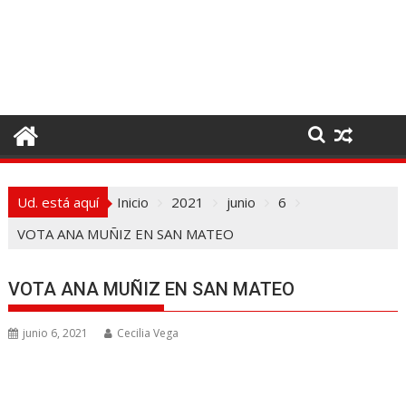
I
r
a
l
c
o
n
t
e
Ud. está aquí
Inicio
2021
junio
6
n
i
VOTA ANA MUÑIZ EN SAN MATEO
d
o
VOTA ANA MUÑIZ EN SAN MATEO
junio 6, 2021
Cecilia Vega