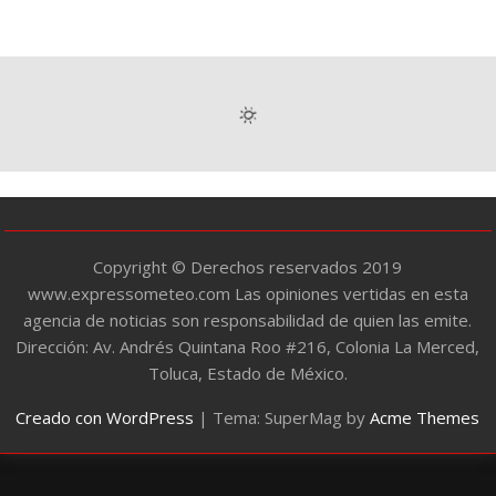
a
t
e
g
o
r
í
a
s
Copyright © Derechos reservados 2019
www.expressometeo.com Las opiniones vertidas en esta
agencia de noticias son responsabilidad de quien las emite.
Dirección: Av. Andrés Quintana Roo #216, Colonia La Merced,
Toluca, Estado de México.
Creado con WordPress
|
Tema: SuperMag by
Acme Themes