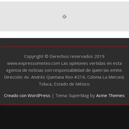
e
g
o
r
í
a
s
Copyright © Derechos reservados 2019
www.expressometeo.com Las opiniones vertidas en esta
agencia de noticias son responsabilidad de quien las emite.
Dirección: Av. Andrés Quintana Roo #216, Colonia La Merced,
Toluca, Estado de México.
Creado con WordPress
|
Tema: SuperMag by
Acme Themes