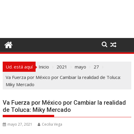
I
r
a
l
c
o
n
t
e
Ud. está aquí
Inicio
2021
mayo
27
n
i
Va Fuerza por México por Cambiar la realidad de Toluca:
d
Miky Mercado
o
Va Fuerza por México por Cambiar la realidad
de Toluca: Miky Mercado
mayo 27, 2021
Cecilia Vega