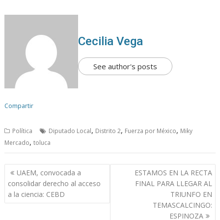
Cecilia Vega
See author's posts
Compartir
,
,
,
Política
Diputado Local
Distrito 2
Fuerza por México
Miky
,
Mercado
toluca
N
UAEM, convocada a
ESTAMOS EN LA RECTA
a
consolidar derecho al acceso
FINAL PARA LLEGAR AL
v
a la ciencia: CEBD
TRIUNFO EN
TEMASCALCINGO:
e
ESPINOZA