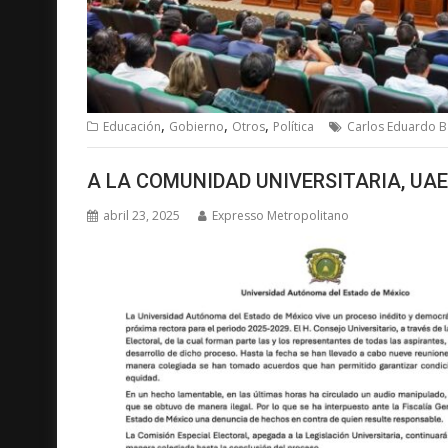
,
,
,
Educación
Gobierno
Otros
Política
Carlos Eduardo B
A LA COMUNIDAD UNIVERSITARIA, UA
abril 23, 2025
Expresso Metropolitano