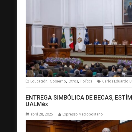
,
,
,
Educación
Gobierno
Otros
Política
Carlos Eduardo B
ENTREGA SIMBÓLICA DE BECAS, ESTÍ
UAEMéx
abril 28, 2025
Expresso Metropolitano