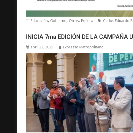
,
,
,
Educación
Gobierno
Otros
Política
Carlos Eduardo B
INICIA 7ma EDICIÓN DE LA CAMPAÑA 
abril 23, 2025
Expresso Metropolitano