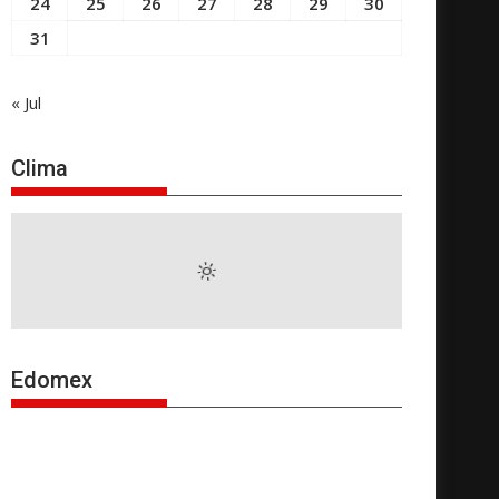
24
25
26
27
28
29
30
31
« Jul
Clima
Edomex