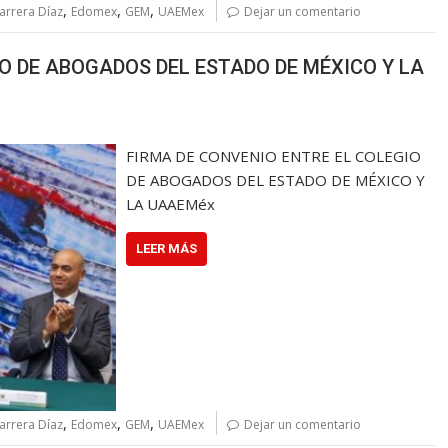
,
,
,
arrera Díaz
Edomex
GEM
UAEMex
Dejar un comentario
O DE ABOGADOS DEL ESTADO DE MÉXICO Y LA
FIRMA DE CONVENIO ENTRE EL COLEGIO
DE ABOGADOS DEL ESTADO DE MÉXICO Y
LA UAAEMéx
LEER MÁS
,
,
,
arrera Díaz
Edomex
GEM
UAEMex
Dejar un comentario