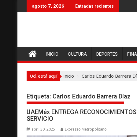
I
agosto 7, 2026
Entradas recientes
r
a
l
c
o
n
INICIO
CULTURA
DEPORTES
FIN
t
e
n
Ud. está aquí
Inicio
Carlos Eduardo Barrera D
i
d
o
Etiqueta:
Carlos Eduardo Barrera Díaz
UAEMéx ENTREGA RECONOCIMIENTOS A
SERVICIO
abril 30, 2025
Expresso Metropolitano