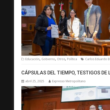
,
,
,
Educación
Gobierno
Otros
Política
Carlos Eduardo B
CÁPSULAS DEL TIEMPO, TESTIGOS DE 
abril 25, 2025
Expresso Metropolitano