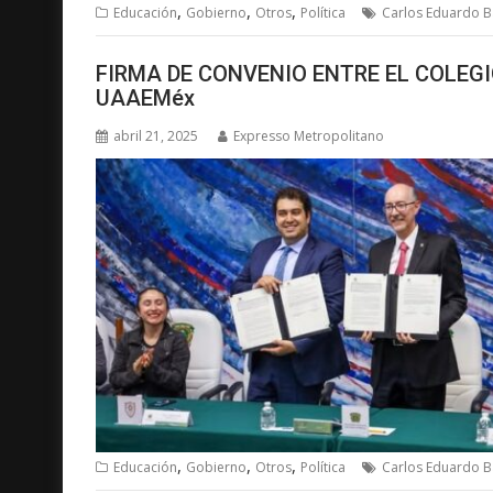
,
,
,
Educación
Gobierno
Otros
Política
Carlos Eduardo B
FIRMA DE CONVENIO ENTRE EL COLEGI
UAAEMéx
abril 21, 2025
Expresso Metropolitano
,
,
,
Educación
Gobierno
Otros
Política
Carlos Eduardo B