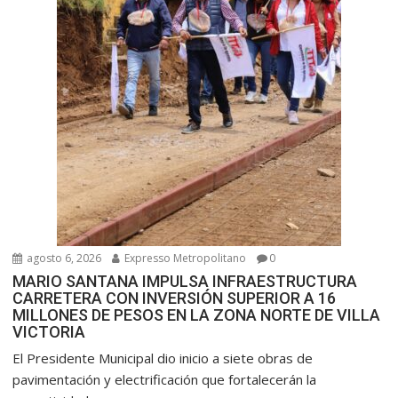
a
d
a
s
agosto 6, 2026
Expresso Metropolitano
0
MARIO SANTANA IMPULSA INFRAESTRUCTURA
CARRETERA CON INVERSIÓN SUPERIOR A 16
MILLONES DE PESOS EN LA ZONA NORTE DE VILLA
VICTORIA
El Presidente Municipal dio inicio a siete obras de
pavimentación y electrificación que fortalecerán la