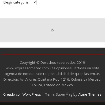
C
a
t
e
g
o
r
í
a
s
Copyright © Derechos reservados 2019
www.expressometeo.com Las opiniones vertidas en esta
agencia de noticias son responsabilidad de quien las emite.
Dirección: Av. Andrés Quintana Roo #216, Colonia La Merced,
Toluca, Estado de México.
Creado con WordPress
|
Tema: SuperMag by
Acme Themes