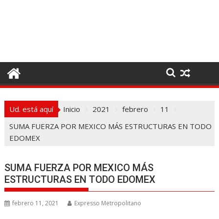
I
r
a
l
c
o
n
t
e
Ud. está aquí
Inicio
2021
febrero
11
n
i
SUMA FUERZA POR MEXICO MÁS ESTRUCTURAS EN TODO
d
EDOMEX
o
SUMA FUERZA POR MEXICO MÁS
ESTRUCTURAS EN TODO EDOMEX
febrero 11, 2021
Expresso Metropolitano