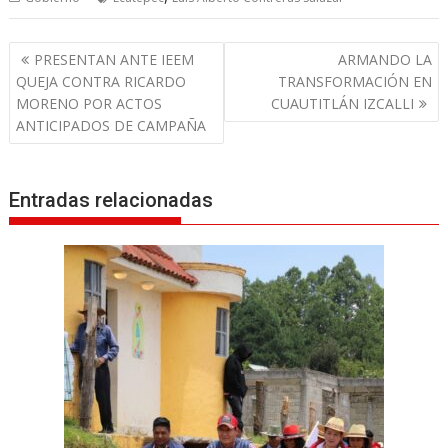
N
PRESENTAN ANTE IEEM
ARMANDO LA
a
QUEJA CONTRA RICARDO
TRANSFORMACIÓN EN
v
MORENO POR ACTOS
CUAUTITLÁN IZCALLI
ANTICIPADOS DE CAMPAÑA
e
g
a
Entradas relacionadas
c
i
ó
n
d
e
e
n
t
r