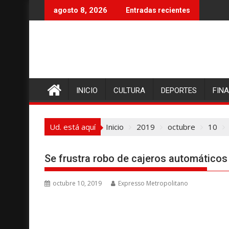
I
agosto 8, 2026
Entradas recientes
r
a
l
c
o
n
INICIO
CULTURA
DEPORTES
FIN
t
e
n
Ud. está aquí
Inicio
2019
octubre
10
i
d
o
Se frustra robo de cajeros automáticos e
octubre 10, 2019
Expresso Metropolitano