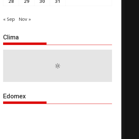
28
29
30
31
« Sep
Nov »
Clima
Edomex