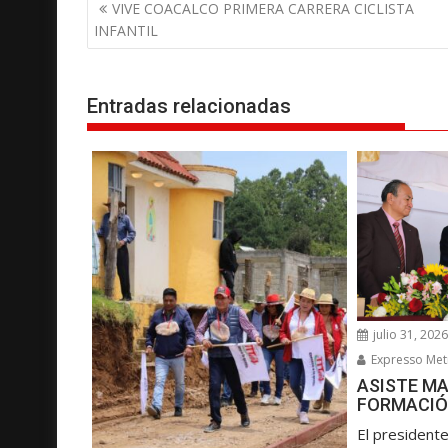
N
VIVE COACALCO PRIMERA CARRERA CICLISTA
a
INFANTIL
v
e
g
Entradas relacionadas
a
c
i
ó
n
d
e
e
julio 31, 202
n
Expresso Met
t
ASISTE MA
r
FORMACIÓ
a
El presidente
d