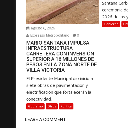
Santana Carba
a
ceremonia d
s
2026 de las y.
Gobierno
Ot
agosto 6, 2026
Expresso Metropolitano
0
MARIO SANTANA IMPULSA
INFRAESTRUCTURA
CARRETERA CON INVERSIÓN
SUPERIOR A 16 MILLONES DE
PESOS EN LA ZONA NORTE DE
VILLA VICTORIA
El Presidente Municipal dio inicio a
siete obras de pavimentación y
electrificación que fortalecerán la
conectividad...
Gobierno
Otros
Política
LEAVE A COMMENT