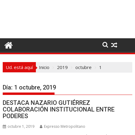
I
r
a
l
c
o
n
t
e
Ud. está aquí
Inicio
2019
octubre
1
n
i
d
Día:
1 octubre, 2019
o
DESTACA NAZARIO GUTIÉRREZ
COLABORACIÓN INSTITUCIONAL ENTRE
PODERES
octubre 1, 2019
Expresso Metropolitano