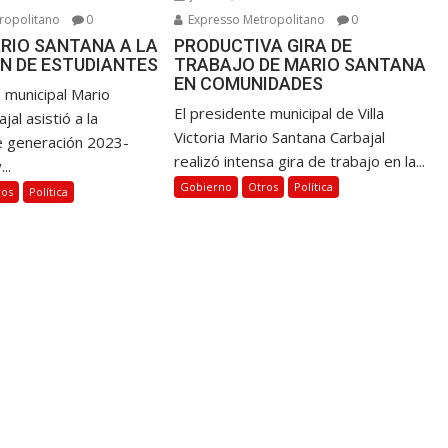
ropolitano
0
Expresso Metropolitano
0
RIO SANTANA A LA
PRODUCTIVA GIRA DE
N DE ESTUDIANTES
TRABAJO DE MARIO SANTANA
EN COMUNIDADES
 municipal Mario
El presidente municipal de Villa
jal asistió a la
Victoria Mario Santana Carbajal
e generación 2023-
realizó intensa gira de trabajo en la...
..
Gobierno
Otros
Política
ros
Política