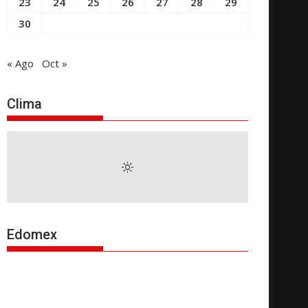
23
24
25
26
27
28
29
30
« Ago
Oct »
Clima
Edomex