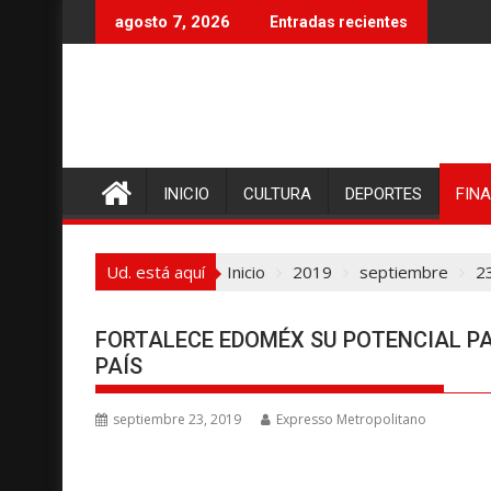
I
agosto 7, 2026
Entradas recientes
r
a
l
c
o
n
INICIO
CULTURA
DEPORTES
FIN
t
e
n
Ud. está aquí
Inicio
2019
septiembre
2
i
d
o
FORTALECE EDOMÉX SU POTENCIAL PA
PAÍS
septiembre 23, 2019
Expresso Metropolitano