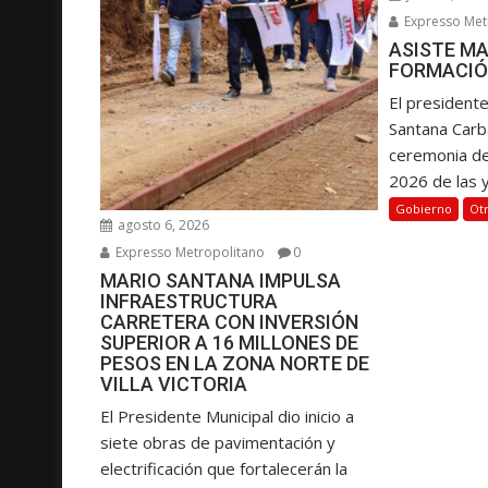
n
Expresso Met
t
ASISTE MA
r
FORMACIÓ
a
El presidente
d
Santana Carba
a
ceremonia d
s
2026 de las y.
Gobierno
Ot
agosto 6, 2026
Expresso Metropolitano
0
MARIO SANTANA IMPULSA
INFRAESTRUCTURA
CARRETERA CON INVERSIÓN
SUPERIOR A 16 MILLONES DE
PESOS EN LA ZONA NORTE DE
VILLA VICTORIA
El Presidente Municipal dio inicio a
siete obras de pavimentación y
electrificación que fortalecerán la