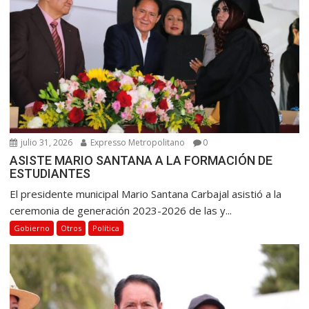
e
n
t
r
a
d
a
s
julio 31, 2026
Expresso Metropolitano
0
ASISTE MARIO SANTANA A LA FORMACIÓN DE
ESTUDIANTES
El presidente municipal Mario Santana Carbajal asistió a la
ceremonia de generación 2023-2026 de las y...
Gobierno
Otros
Política