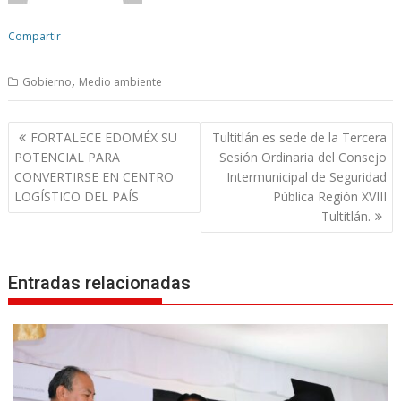
Compartir
,
Gobierno
Medio ambiente
N
FORTALECE EDOMÉX SU
Tultitlán es sede de la Tercera
a
POTENCIAL PARA
Sesión Ordinaria del Consejo
v
CONVERTIRSE EN CENTRO
Intermunicipal de Seguridad
LOGÍSTICO DEL PAÍS
Pública Región XVIII
e
Tultitlán.
g
a
c
Entradas relacionadas
i
ó
n
d
e