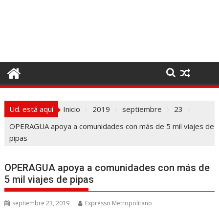
I
r
a
l
c
o
n
t
e
Ud. está aquí
Inicio
2019
septiembre
23
n
i
OPERAGUA apoya a comunidades con más de 5 mil viajes de
d
pipas
o
OPERAGUA apoya a comunidades con más de
5 mil viajes de pipas
septiembre 23, 2019
Expresso Metropolitano