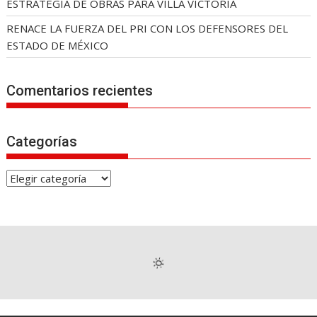
ESTRATEGIA DE OBRAS PARA VILLA VICTORIA
RENACE LA FUERZA DEL PRI CON LOS DEFENSORES DEL
ESTADO DE MÉXICO
Comentarios recientes
Categorías
C
a
t
e
g
o
r
í
a