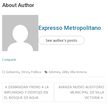
About Author
Expresso Metropolitano
See author's posts
Compartir
,
,
,
,
Gobierno
Otros
Política
Edomex
GEM
Villa Victoria
N
DEMANDAN FRENO A LA
AVANZA NUEVO AUDITORIO
a
IMPUNIDAD Y DESPOJO EN
MUNICIPAL DE VILLA
v
EL BOSQUE DE AGUA
VICTORIA
e