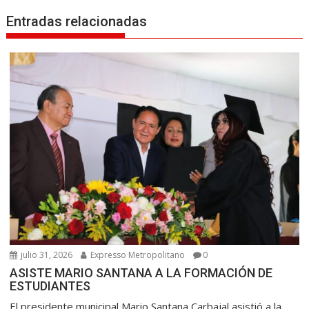
g
Entradas relacionadas
a
c
i
ó
n
d
e
e
n
t
r
a
d
a
julio 31, 2026
Expresso Metropolitano
0
ASISTE MARIO SANTANA A LA FORMACIÓN DE
s
ESTUDIANTES
El presidente municipal Mario Santana Carbajal asistió a la