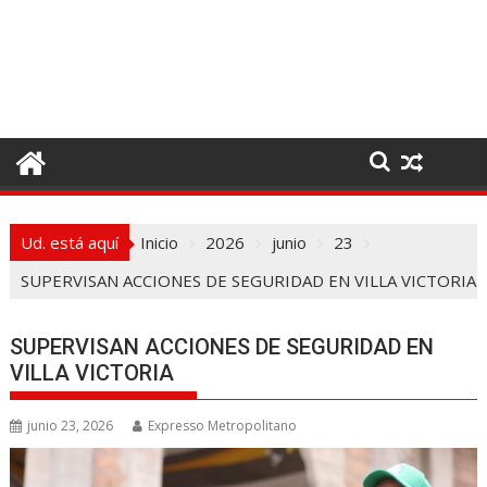
I
r
a
l
c
o
n
t
e
Ud. está aquí
Inicio
2026
junio
23
n
i
SUPERVISAN ACCIONES DE SEGURIDAD EN VILLA VICTORIA
d
o
SUPERVISAN ACCIONES DE SEGURIDAD EN
VILLA VICTORIA
junio 23, 2026
Expresso Metropolitano