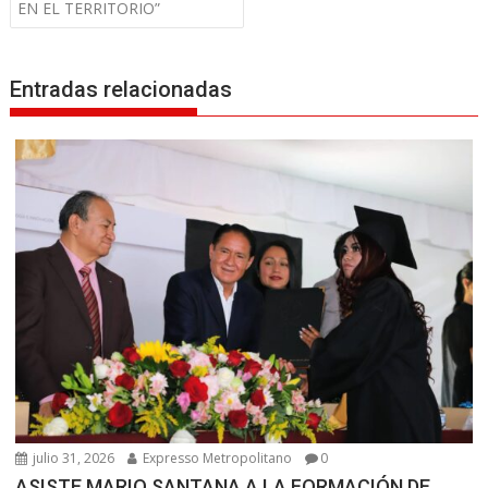
EN EL TERRITORIO”
c
i
ó
Entradas relacionadas
n
d
e
e
n
t
r
a
d
a
s
julio 31, 2026
Expresso Metropolitano
0
ASISTE MARIO SANTANA A LA FORMACIÓN DE