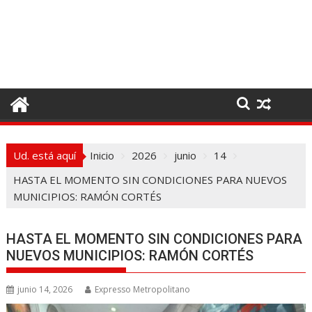
I
r
a
l
c
o
n
t
e
Ud. está aquí
Inicio
2026
junio
14
n
i
HASTA EL MOMENTO SIN CONDICIONES PARA NUEVOS
d
MUNICIPIOS: RAMÓN CORTÉS
o
HASTA EL MOMENTO SIN CONDICIONES PARA
NUEVOS MUNICIPIOS: RAMÓN CORTÉS
junio 14, 2026
Expresso Metropolitano