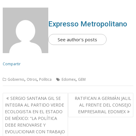
Expresso Metropolitano
See author's posts
Compartir
,
,
,
Gobierno
Otros
Política
Edomex
GEM
N
SERGIO SANTANA GIL SE
RATIFICAN A GERMÁN JALIL
a
INTEGRA AL PARTIDO VERDE
AL FRENTE DEL CONSEJO
v
ECOLOGISTA EN EL ESTADO
EMPRESARIAL EDOMEX
DE MÉXICO: “LA POLÍTICA
e
DEBE RENOVARSE Y
g
EVOLUCIONAR CON TRABAJO
a