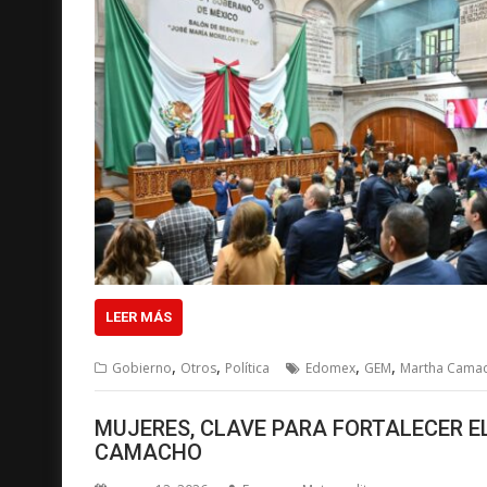
LEER MÁS
,
,
,
,
Gobierno
Otros
Política
Edomex
GEM
Martha Cama
MUJERES, CLAVE PARA FORTALECER 
CAMACHO