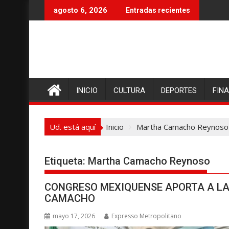
I
agosto 6, 2026
Entradas recientes
r
a
l
c
o
n
INICIO
CULTURA
DEPORTES
FIN
t
e
n
Ud. está aquí
Inicio
Martha Camacho Reynoso
i
d
o
Etiqueta:
Martha Camacho Reynoso
CONGRESO MEXIQUENSE APORTA A L
CAMACHO
mayo 17, 2026
Expresso Metropolitano