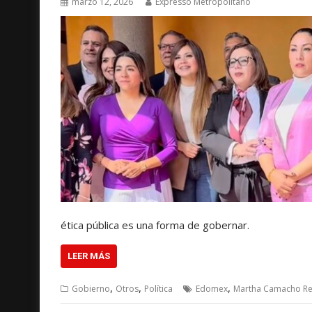
marzo 12, 2026
Expresso Metropolitano
ética pública es una forma de gobernar.
LEER MÁS
,
,
,
Gobierno
Otros
Política
Edomex
Martha Camacho R