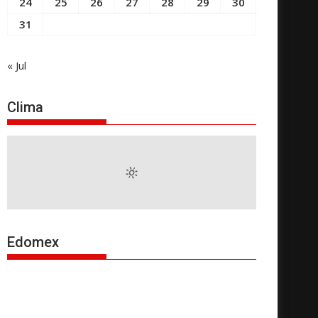
24
25
26
27
28
29
30
31
« Jul
Clima
Edomex