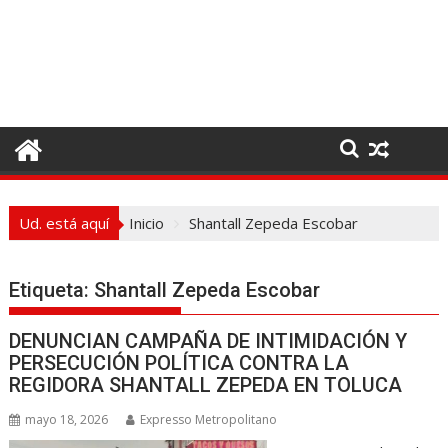
I
r
a
l
c
o
n
t
e
Ud. está aquí
Inicio
Shantall Zepeda Escobar
n
i
d
Etiqueta:
Shantall Zepeda Escobar
o
DENUNCIAN CAMPAÑA DE INTIMIDACIÓN Y
PERSECUCIÓN POLÍTICA CONTRA LA
REGIDORA SHANTALL ZEPEDA EN TOLUCA
mayo 18, 2026
Expresso Metropolitano