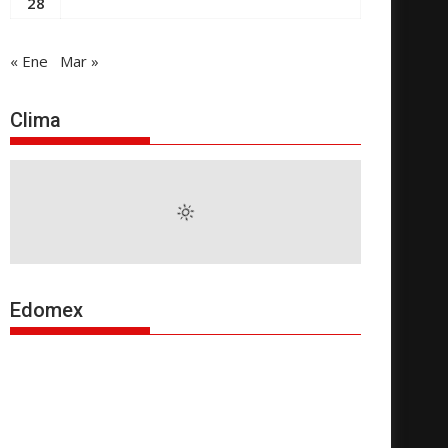
28
« Ene
Mar »
Clima
Edomex