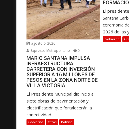
FORMACIÓ
a
El presidente
d
Santana Carba
a
ceremonia d
s
2026 de las y.
Gobierno
Ot
agosto 6, 2026
Expresso Metropolitano
0
MARIO SANTANA IMPULSA
INFRAESTRUCTURA
CARRETERA CON INVERSIÓN
SUPERIOR A 16 MILLONES DE
PESOS EN LA ZONA NORTE DE
VILLA VICTORIA
El Presidente Municipal dio inicio a
siete obras de pavimentación y
electrificación que fortalecerán la
conectividad...
Gobierno
Otros
Política