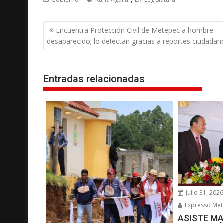
N
Encuentra Protección Civil de Metepec a hombre
a
desaparecido; lo detectan gracias a reportes ciudadan
v
e
g
Entradas relacionadas
a
c
i
ó
n
d
e
e
julio 31, 202
n
Expresso Met
t
ASISTE MA
r