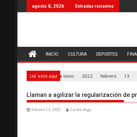
I
agosto 8, 2026
Entradas recientes
r
a
l
c
o
n
INICIO
CULTURA
DEPORTES
FIN
t
e
n
Ud. está aquí
Inicio
2022
febrero
13
i
d
o
Llaman a agilizar la regularización de 
febrero 13, 2022
Cecilia Vega