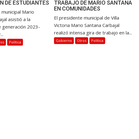
N DE ESTUDIANTES
TRABAJO DE MARIO SANTANA
EN COMUNIDADES
 municipal Mario
El presidente municipal de Villa
jal asistió a la
Victoria Mario Santana Carbajal
e generación 2023-
realizó intensa gira de trabajo en la...
..
Gobierno
Otros
Política
ros
Política