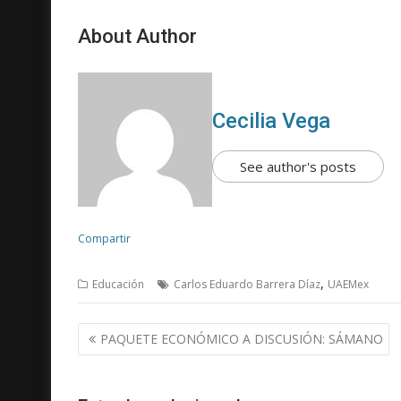
About Author
Cecilia Vega
See author's posts
Compartir
,
Educación
Carlos Eduardo Barrera Díaz
UAEMex
N
PAQUETE ECONÓMICO A DISCUSIÓN: SÁMANO
a
v