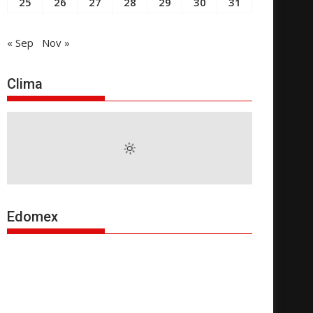
25
26
27
28
29
30
31
« Sep
Nov »
Clima
Edomex