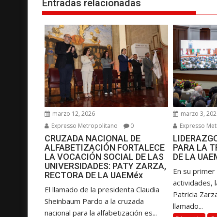
e
Entradas relacionadas
g
a
c
i
ó
n
d
e
e
marzo 12, 2026
marzo 3, 202
n
Expresso Metropolitano
0
Expresso Met
CRUZADA NACIONAL DE
LIDERAZGO
t
ALFABETIZACIÓN FORTALECE
PARA LA 
r
LA VOCACIÓN SOCIAL DE LAS
DE LA UAE
a
UNIVERSIDADES: PATY ZARZA,
En su primer
RECTORA DE LA UAEMéx
d
actividades, 
a
El llamado de la presidenta Claudia
Patricia Zarz
Sheinbaum Pardo a la cruzada
s
llamado...
nacional para la alfabetización es...