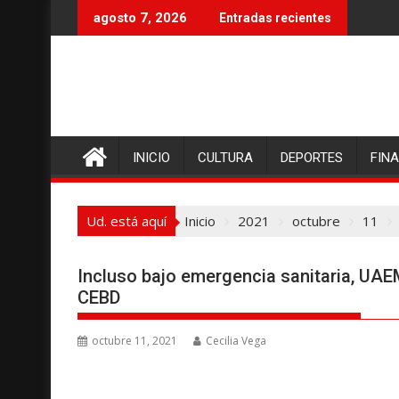
I
agosto 7, 2026
Entradas recientes
r
a
l
c
o
n
INICIO
CULTURA
DEPORTES
FIN
t
e
n
Ud. está aquí
Inicio
2021
octubre
11
i
d
o
Incluso bajo emergencia sanitaria, UAE
CEBD
octubre 11, 2021
Cecilia Vega