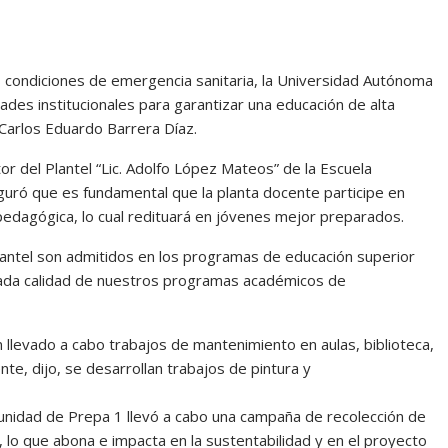
s condiciones de emergencia sanitaria, la Universidad Autónoma
des institucionales para garantizar una educación de alta
 Carlos Eduardo Barrera Díaz.
tor del Plantel “Lic. Adolfo López Mateos” de la Escuela
guró que es fundamental que la planta docente participe en
y pedagógica, lo cual redituará en jóvenes mejor preparados.
antel son admitidos en los programas de educación superior
evada calidad de nuestros programas académicos de
 llevado a cabo trabajos de mantenimiento en aulas, biblioteca,
te, dijo, se desarrollan trabajos de pintura y
munidad de Prepa 1 llevó a cabo una campaña de recolección de
o, lo que abona e impacta en la sustentabilidad y en el proyecto