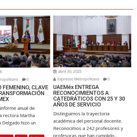
abril 30, 2025
6
Expresso Metropolitano
0
ropolitano
0
UAEMéx ENTREGA
 FEMENINO, CLAVE
RECONOCIMIENTOS A
TRANSFORMACIÓN
CATEDRÁTICOS CON 25 Y 30
MEX
AÑOS DE SERVICIO
 informe anual de
Distinguimos la trayectoria
la rectora Martha
académica del personal docente.
a Delgado hizo un
Reconocimos a 242 profesores y
profesoras que han cumplido...