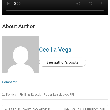
About Author
Cecilia Vega
See author's posts
Compartir
,
,
Política
Elías Rescala
Poder Legislativo
PRI
N
ESTA EL PARTIDO VERDE
INAUGURA ALFREDO DEL