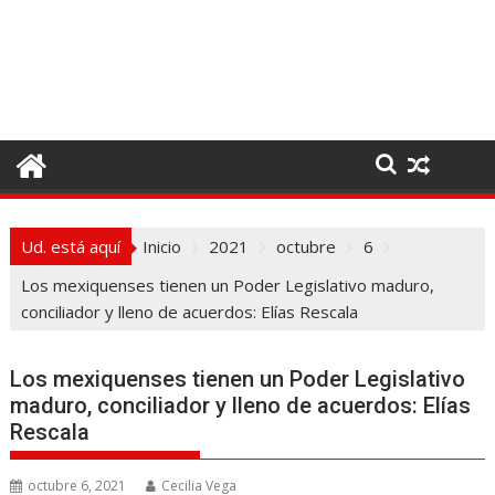
I
r
a
l
c
o
n
t
e
Ud. está aquí
Inicio
2021
octubre
6
n
i
Los mexiquenses tienen un Poder Legislativo maduro,
d
conciliador y lleno de acuerdos: Elías Rescala
o
Los mexiquenses tienen un Poder Legislativo
maduro, conciliador y lleno de acuerdos: Elías
Rescala
octubre 6, 2021
Cecilia Vega