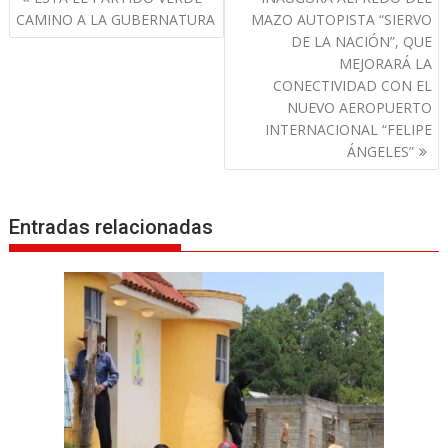
a
CAMINO A LA GUBERNATURA
MAZO AUTOPISTA “SIERVO
v
DE LA NACIÓN”, QUE
MEJORARÁ LA
e
CONECTIVIDAD CON EL
g
NUEVO AEROPUERTO
a
INTERNACIONAL “FELIPE
c
ÁNGELES”
i
ó
n
Entradas relacionadas
d
e
e
n
t
r
a
d