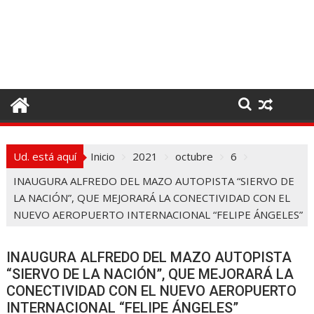
I
r
a
l
c
o
n
t
e
Ud. está aquí
Inicio
2021
octubre
6
n
i
INAUGURA ALFREDO DEL MAZO AUTOPISTA “SIERVO DE
d
LA NACIÓN”, QUE MEJORARÁ LA CONECTIVIDAD CON EL
o
NUEVO AEROPUERTO INTERNACIONAL “FELIPE ÁNGELES”
INAUGURA ALFREDO DEL MAZO AUTOPISTA
“SIERVO DE LA NACIÓN”, QUE MEJORARÁ LA
CONECTIVIDAD CON EL NUEVO AEROPUERTO
INTERNACIONAL “FELIPE ÁNGELES”