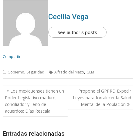
Cecilia Vega
See author's posts
Compartir
,
,
Gobierno
Seguridad
Alfredo del Mazo
GEM
N
Los mexiquenses tienen un
Propone el GPPRD Expedir
a
Poder Legislativo maduro,
Leyes para fortalecer la Salud
v
conciliador y lleno de
Mental de la Población
acuerdos: Elías Rescala
e
g
a
Entradas relacionadas