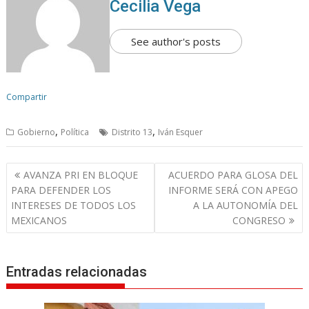
Cecilia Vega
See author's posts
Compartir
,
,
Gobierno
Política
Distrito 13
Iván Esquer
N
AVANZA PRI EN BLOQUE
ACUERDO PARA GLOSA DEL
a
PARA DEFENDER LOS
INFORME SERÁ CON APEGO
v
INTERESES DE TODOS LOS
A LA AUTONOMÍA DEL
MEXICANOS
CONGRESO
e
g
a
Entradas relacionadas
c
i