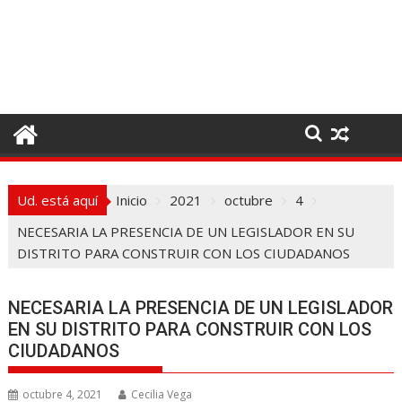
I
r
a
l
c
o
n
t
e
Ud. está aquí
Inicio
2021
octubre
4
n
i
NECESARIA LA PRESENCIA DE UN LEGISLADOR EN SU
d
DISTRITO PARA CONSTRUIR CON LOS CIUDADANOS
o
NECESARIA LA PRESENCIA DE UN LEGISLADOR
EN SU DISTRITO PARA CONSTRUIR CON LOS
CIUDADANOS
octubre 4, 2021
Cecilia Vega