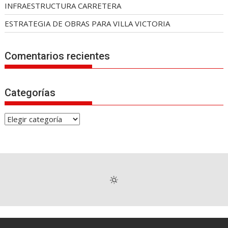
INFRAESTRUCTURA CARRETERA
ESTRATEGIA DE OBRAS PARA VILLA VICTORIA
Comentarios recientes
Categorías
C
a
t
e
g
o
r
í
a