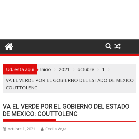
I
r
a
l
c
o
n
t
e
Ud. está aquí
Inicio
2021
octubre
1
n
i
VA EL VERDE POR EL GOBIERNO DEL ESTADO DE MEXICO:
d
COUTTOLENC
o
VA EL VERDE POR EL GOBIERNO DEL ESTADO
DE MEXICO: COUTTOLENC
octubre 1, 2021
Cecilia Vega