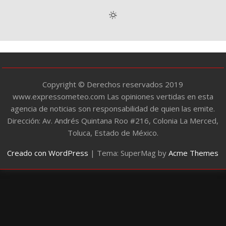
g
o
r
í
a
s
Copyright © Derechos reservados 2019
www.expressometeo.com Las opiniones vertidas en esta
agencia de noticias son responsabilidad de quien las emite.
Dirección: Av. Andrés Quintana Roo #216, Colonia La Merced,
Toluca, Estado de México.
Creado con WordPress
|
Tema: SuperMag by
Acme Themes