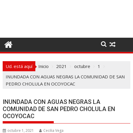
I
r
a
l
c
o
n
t
e
Ud. está aquí
Inicio
2021
octubre
1
n
i
INUNDADA CON AGUAS NEGRAS LA COMUNIDAD DE SAN
d
PEDRO CHOLULA EN OCOYOCAC
o
INUNDADA CON AGUAS NEGRAS LA
COMUNIDAD DE SAN PEDRO CHOLULA EN
OCOYOCAC
octubre 1, 2021
Cecilia Vega