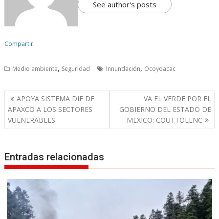
See author's posts
Compartir
,
,
Medio ambiente
Seguridad
Innundación
Ocoyoacac
N
APOYA SISTEMA DIF DE
VA EL VERDE POR EL
a
APAXCO A LOS SECTORES
GOBIERNO DEL ESTADO DE
v
VULNERABLES
MEXICO: COUTTOLENC
e
g
Entradas relacionadas
a
c
i
ó
n