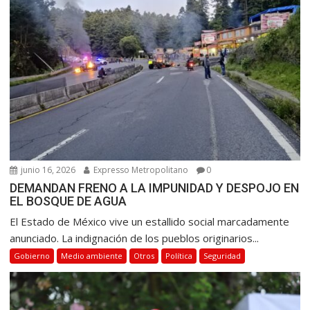
d
e
e
n
t
r
a
d
a
s
junio 16, 2026
Expresso Metropolitano
0
DEMANDAN FRENO A LA IMPUNIDAD Y DESPOJO EN
EL BOSQUE DE AGUA
El Estado de México vive un estallido social marcadamente
anunciado. La indignación de los pueblos originarios...
Gobierno
Medio ambiente
Otros
Política
Seguridad