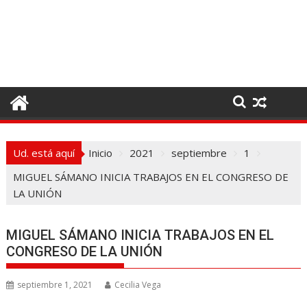
I
r
a
l
c
o
n
t
e
Ud. está aquí
Inicio
2021
septiembre
1
n
i
MIGUEL SÁMANO INICIA TRABAJOS EN EL CONGRESO DE
d
LA UNIÓN
o
MIGUEL SÁMANO INICIA TRABAJOS EN EL
CONGRESO DE LA UNIÓN
septiembre 1, 2021
Cecilia Vega