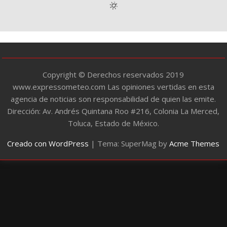
o
r
í
a
s
Copyright © Derechos reservados 2019
www.expressometeo.com Las opiniones vertidas en esta
agencia de noticias son responsabilidad de quien las emite.
Dirección: Av. Andrés Quintana Roo #216, Colonia La Merced,
Toluca, Estado de México.
Creado con WordPress
|
Tema: SuperMag by
Acme Themes