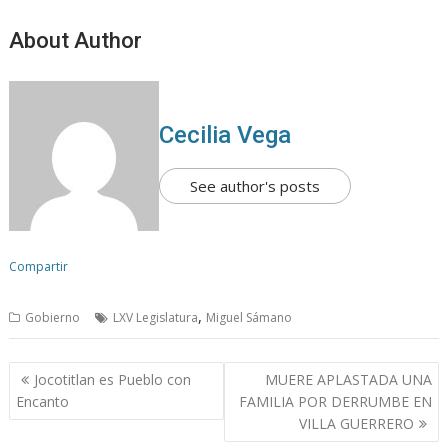
About Author
Cecilia Vega
See author's posts
Compartir
,
Gobierno
LXV Legislatura
Miguel Sámano
N
Jocotitlan es Pueblo con
MUERE APLASTADA UNA
a
Encanto
FAMILIA POR DERRUMBE EN
v
VILLA GUERRERO