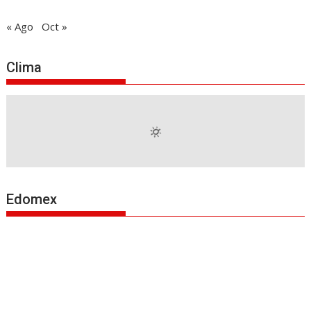
« Ago
Oct »
Clima
Edomex