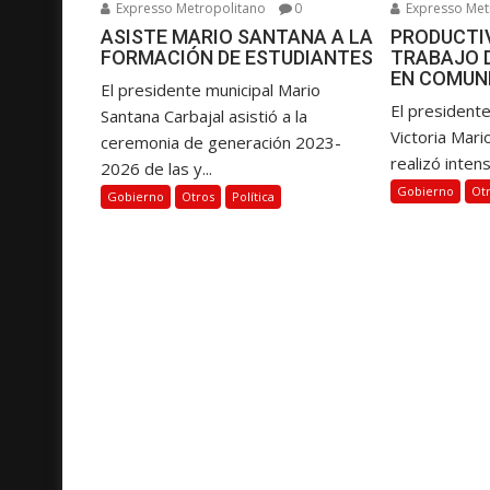
Expresso Metropolitano
0
Expresso Met
t
ASISTE MARIO SANTANA A LA
PRODUCTIV
r
FORMACIÓN DE ESTUDIANTES
TRABAJO 
a
EN COMUN
El presidente municipal Mario
d
El presidente
Santana Carbajal asistió a la
a
Victoria Mari
ceremonia de generación 2023-
s
realizó intens
2026 de las y...
Gobierno
Ot
Gobierno
Otros
Política