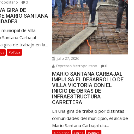
ropolitano
0
A GIRA DE
DE MARIO SANTANA
IDADES
 municipal de Villa
o Santana Carbajal
a gira de trabajo en la...
ros
Política
julio 27, 2026
Expresso Metropolitano
0
MARIO SANTANA CARBAJAL
IMPULSA EL DESARROLLO DE
VILLA VICTORIA CON EL
INICIO DE OBRAS DE
INFRAESTRUCTURA
CARRETERA
En una gira de trabajo por distintas
comunidades del municipio, el alcalde
Mario Santana Carbajal dio...
Gobierno
Otros
Política