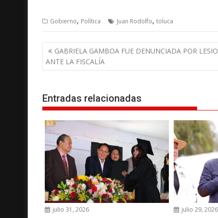
,
,
Gobierno
Política
Juan Rodolfo
toluca
N
GABRIELA GAMBOA FUE DENUNCIADA POR LESI
a
ANTE LA FISCALÍA
v
e
g
Entradas relacionadas
a
c
i
ó
n
d
e
e
julio 31, 2026
julio 29, 202
n