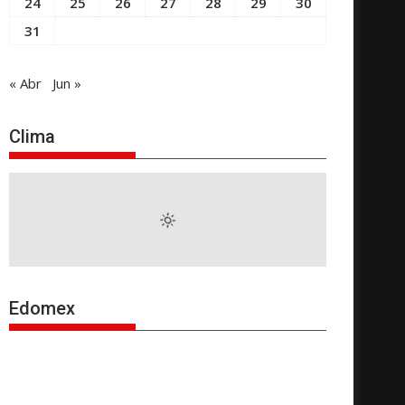
24
25
26
27
28
29
30
31
« Abr
Jun »
Clima
Edomex