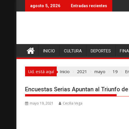
I
agosto 5, 2026
Entradas recientes
r
a
l
c
o
n
INICIO
CULTURA
DEPORTES
FIN
t
e
n
Ud. está aquí
Inicio
2021
mayo
19
E
i
d
o
Encuestas Serias Apuntan al Triunfo d
mayo 19, 2021
Cecilia Vega