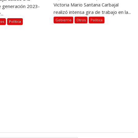
Victoria Mario Santana Carbajal
e generación 2023-
realizó intensa gira de trabajo en la...
..
Gobierno
Otros
Política
ros
Política