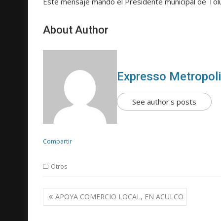
Este mensaje mandó el Presidente municipal de Tol
About Author
Expresso Metropol
See author's posts
Compartir
Otros
N
APOYA COMERCIO LOCAL, EN ACULCO
a
v