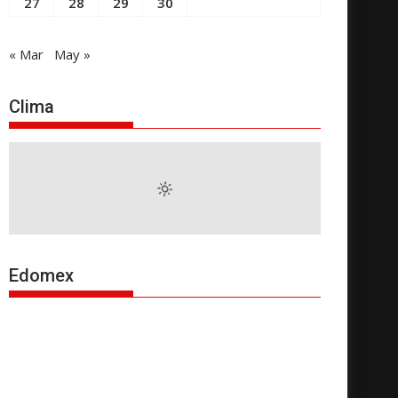
27
28
29
30
« Mar
May »
Clima
Edomex