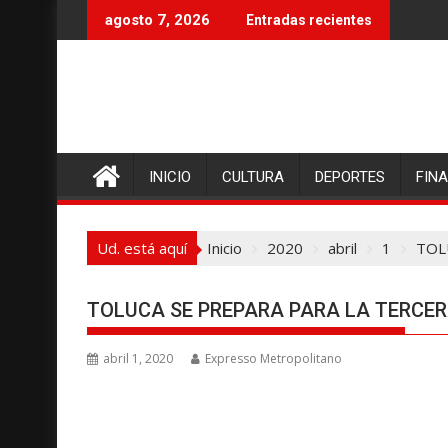
I
agosto 7, 2026
Entradas recientes
r
a
l
c
o
n
INICIO
CULTURA
DEPORTES
FIN
t
e
n
Ud. está aquí
Inicio
2020
abril
1
TOL
i
d
o
TOLUCA SE PREPARA PARA LA TERCER
abril 1, 2020
Expresso Metropolitano