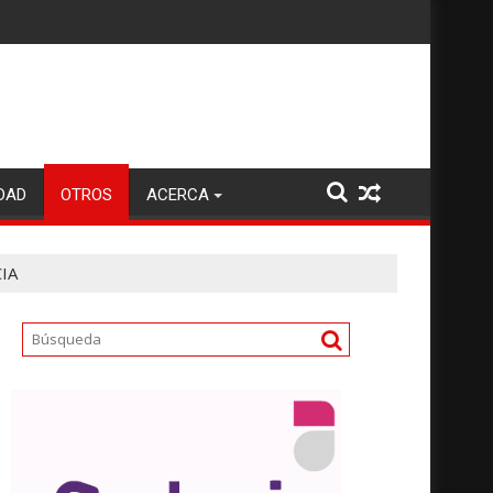
DAD
OTROS
ACERCA
IA