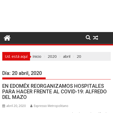
I
r
a
l
c
o
n
t
e
Ud. está aquí
Inicio
2020
abril
20
n
i
d
Día:
20 abril, 2020
o
EN EDOMÉX REORGANIZAMOS HOSPITALES
PARA HACER FRENTE AL COVID-19: ALFREDO
DEL MAZO
abril 20, 2020
Expresso Metropolitano