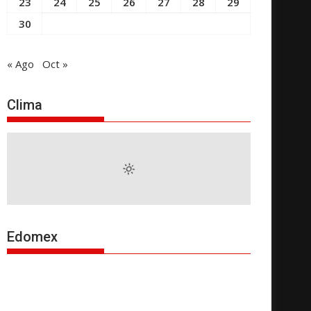
23
24
25
26
27
28
29
30
« Ago
Oct »
Clima
Edomex