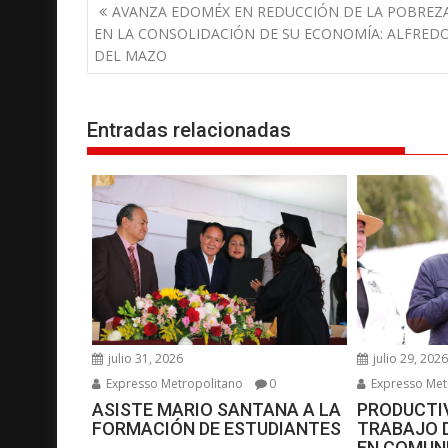
N
AVANZA EDOMÉX EN REDUCCIÓN DE LA POBREZA
a
EN LA CONSOLIDACIÓN DE SU ECONOMÍA: ALFRED
v
DEL MAZO
e
g
Entradas relacionadas
a
c
i
ó
n
d
e
e
n
julio 31, 2026
julio 29, 202
t
Expresso Metropolitano
0
Expresso Met
r
ASISTE MARIO SANTANA A LA
PRODUCTIV
a
FORMACIÓN DE ESTUDIANTES
TRABAJO 
d
EN COMUN