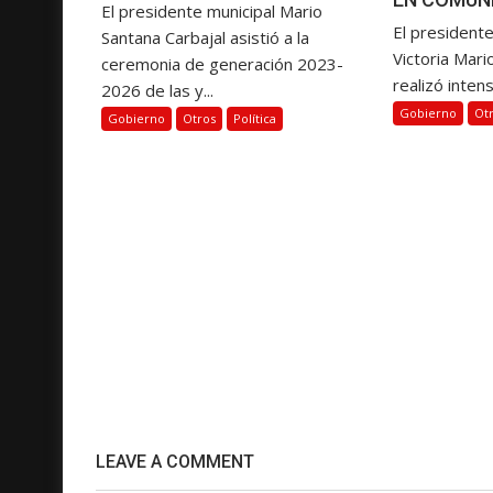
El presidente municipal Mario
a
El presidente
Santana Carbajal asistió a la
s
Victoria Mari
ceremonia de generación 2023-
realizó intens
2026 de las y...
Gobierno
Ot
Gobierno
Otros
Política
LEAVE A COMMENT