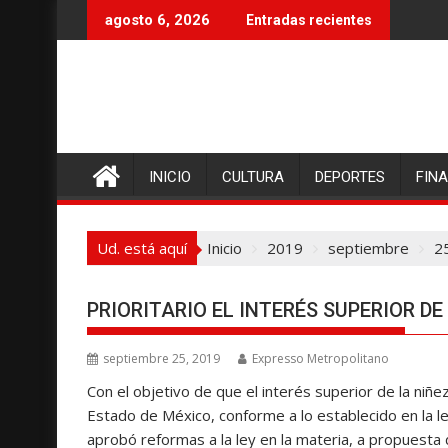
I
agosto 6, 2026
Entradas recientes
r
a
l
c
o
n
INICIO
CULTURA
DEPORTES
FIN
t
e
n
Ud. está aquí
Inicio
2019
septiembre
2
i
d
o
PRIORITARIO EL INTERÉS SUPERIOR DE
septiembre 25, 2019
Expresso Metropolitano
Con el objetivo de que el interés superior de la niñez 
Estado de México, conforme a lo establecido en la leg
aprobó reformas a la ley en la materia, a propuesta 