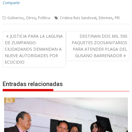
Compartir
,
,
,
,
Gobierno
Otros
Política
Cristina Ruíz Sandoval
Edomex
PRI
N
JUSTICIA PARA LA LAGUNA
DESTINAN DOS MIL 500
a
DE ZUMPANGO:
PAQUETES ZOOSANITARIOS
v
CIUDADANOS DEMANDAN A
PARA ATENDER PLAGA DEL
NUEVE AUTORIDADES POR
GUSANO BARRENADOR
e
ECOCIDIO
g
a
c
Entradas relacionadas
i
ó
n
d
e
e