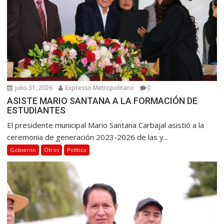
n
t
r
a
d
a
s
julio 31, 2026
Expresso Metropolitano
0
ASISTE MARIO SANTANA A LA FORMACIÓN DE
ESTUDIANTES
El presidente municipal Mario Santana Carbajal asistió a la
ceremonia de generación 2023-2026 de las y...
Gobierno
Otros
Política