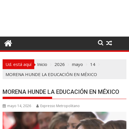
I
r
a
l
c
o
n
t
e
Ud. está aquí
Inicio
2026
mayo
14
n
i
MORENA HUNDE LA EDUCACIÓN EN MÉXICO
d
o
MORENA HUNDE LA EDUCACIÓN EN MÉXICO
mayo 14, 2026
Expresso Metropolitano