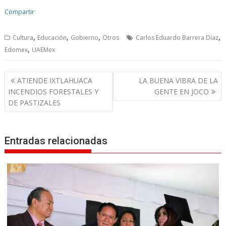
Compartir
,
,
,
,
Cultura
Educación
Gobierno
Otros
Carlos Eduardo Barrera Díaz
,
Edomex
UAEMex
N
ATIENDE IXTLAHUACA
LA BUENA VIBRA DE LA
a
INCENDIOS FORESTALES Y
GENTE EN JOCO
v
DE PASTIZALES
e
g
Entradas relacionadas
a
c
i
ó
n
d
e