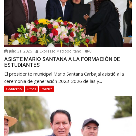
e
n
t
r
a
d
a
julio 31, 2026
Expresso Metropolitano
0
ASISTE MARIO SANTANA A LA FORMACIÓN DE
s
ESTUDIANTES
El presidente municipal Mario Santana Carbajal asistió a la
ceremonia de generación 2023-2026 de las y...
Gobierno
Otros
Política