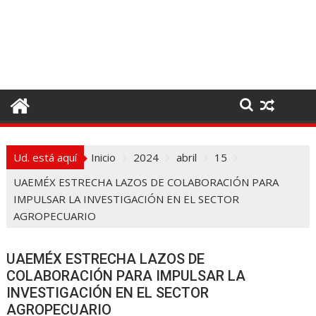
I
r
a
l
c
o
n
t
e
Ud. está aquí
Inicio
2024
abril
15
n
i
UAEMÉX ESTRECHA LAZOS DE COLABORACIÓN PARA
d
IMPULSAR LA INVESTIGACIÓN EN EL SECTOR
o
AGROPECUARIO
UAEMÉX ESTRECHA LAZOS DE
COLABORACIÓN PARA IMPULSAR LA
INVESTIGACIÓN EN EL SECTOR
AGROPECUARIO