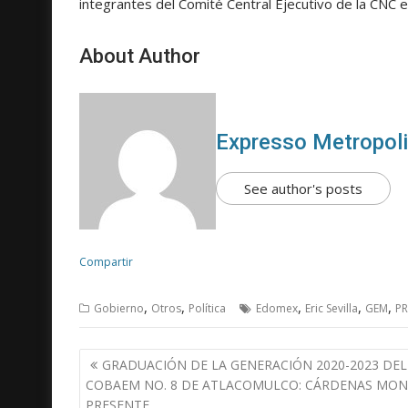
integrantes del Comité Central Ejecutivo de la CNC e
About Author
Expresso Metropol
See author's posts
Compartir
,
,
,
,
,
Gobierno
Otros
Política
Edomex
Eric Sevilla
GEM
PR
N
GRADUACIÓN DE LA GENERACIÓN 2020-2023 DEL
a
COBAEM NO. 8 DE ATLACOMULCO: CÁRDENAS MO
v
PRESENTE