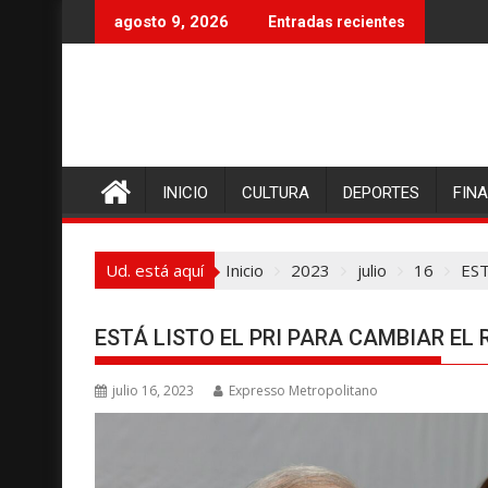
I
agosto 9, 2026
Entradas recientes
r
a
l
c
o
n
INICIO
CULTURA
DEPORTES
FIN
t
e
n
Ud. está aquí
Inicio
2023
julio
16
EST
i
d
o
ESTÁ LISTO EL PRI PARA CAMBIAR EL 
julio 16, 2023
Expresso Metropolitano