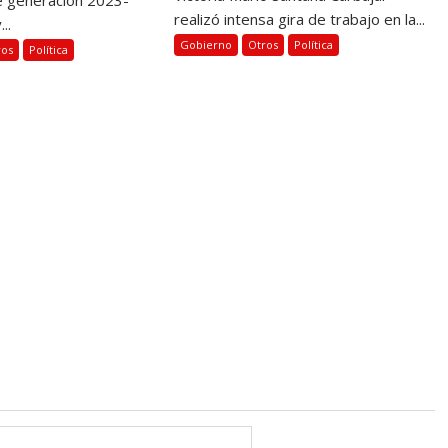
realizó intensa gira de trabajo en la...
..
Gobierno
Otros
Política
ros
Política