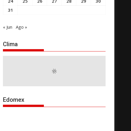
24
25
26
27
28
29
30
31
« Jun
Ago »
Clima
Edomex