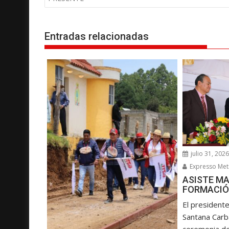
e
g
Entradas relacionadas
a
c
i
ó
n
d
e
e
n
julio 31, 202
t
Expresso Met
r
ASISTE MA
a
FORMACIÓ
d
El presidente
a
Santana Carba
s
ceremonia d