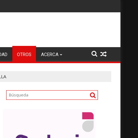
DAD
OTROS
ACERCA
LLA