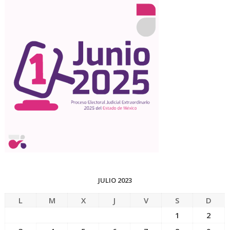
JULIO 2023
L
M
X
J
V
S
D
1
2