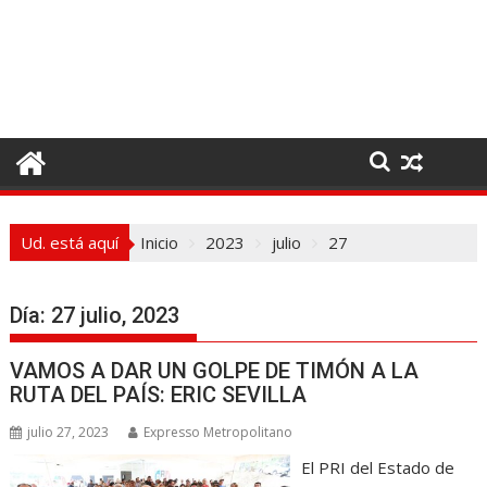
I
r
a
l
c
o
n
t
e
Ud. está aquí
Inicio
2023
julio
27
n
i
d
Día:
27 julio, 2023
o
VAMOS A DAR UN GOLPE DE TIMÓN A LA
RUTA DEL PAÍS: ERIC SEVILLA
julio 27, 2023
Expresso Metropolitano
El PRI del Estado de