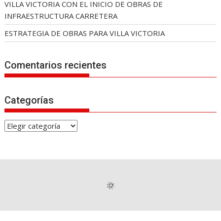
VILLA VICTORIA CON EL INICIO DE OBRAS DE
INFRAESTRUCTURA CARRETERA
ESTRATEGIA DE OBRAS PARA VILLA VICTORIA
Comentarios recientes
Categorías
C
a
t
e
g
o
r
í
a