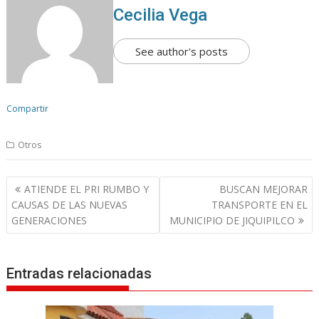
Cecilia Vega
See author's posts
Compartir
Otros
N
ATIENDE EL PRI RUMBO Y
BUSCAN MEJORAR
a
CAUSAS DE LAS NUEVAS
TRANSPORTE EN EL
v
GENERACIONES
MUNICIPIO DE JIQUIPILCO
e
g
Entradas relacionadas
a
c
i