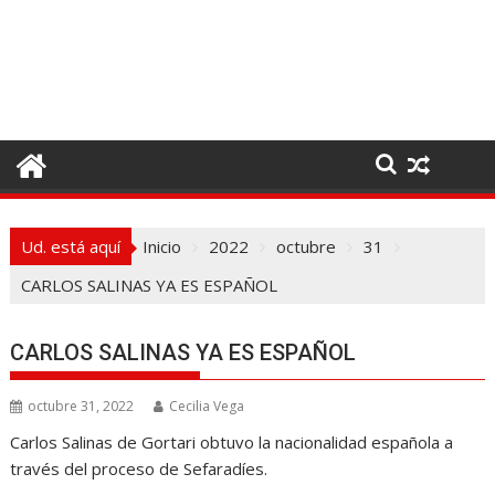
I
r
a
l
c
o
n
t
e
Ud. está aquí
Inicio
2022
octubre
31
n
i
CARLOS SALINAS YA ES ESPAÑOL
d
o
CARLOS SALINAS YA ES ESPAÑOL
octubre 31, 2022
Cecilia Vega
Carlos Salinas de Gortari obtuvo la nacionalidad española a
través del proceso de Sefaradíes.