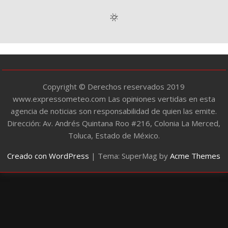
g
o
r
í
a
s
Copyright © Derechos reservados 2019
www.expressometeo.com Las opiniones vertidas en esta
agencia de noticias son responsabilidad de quien las emite.
Dirección: Av. Andrés Quintana Roo #216, Colonia La Merced,
Toluca, Estado de México.
Creado con WordPress
|
Tema: SuperMag by
Acme Themes