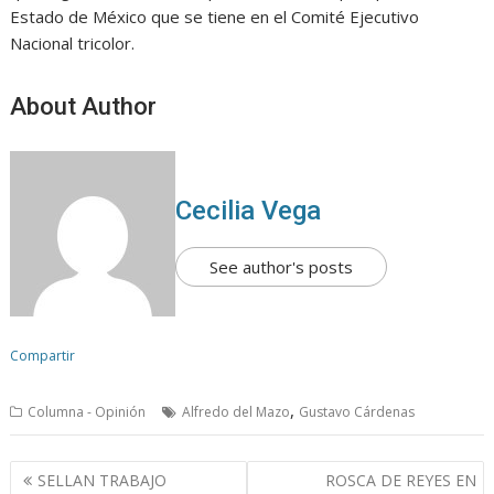
Estado de México que se tiene en el Comité Ejecutivo
Nacional tricolor.
About Author
Cecilia Vega
See author's posts
Compartir
,
Columna - Opinión
Alfredo del Mazo
Gustavo Cárdenas
N
SELLAN TRABAJO
ROSCA DE REYES EN