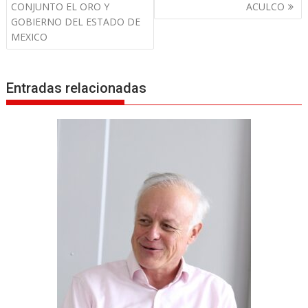
a
CONJUNTO EL ORO Y
ACULCO
v
GOBIERNO DEL ESTADO DE
MEXICO
e
g
a
Entradas relacionadas
c
i
ó
n
d
e
e
n
t
r
a
d