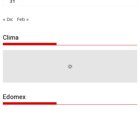
31
« Dic
Feb »
Clima
Edomex