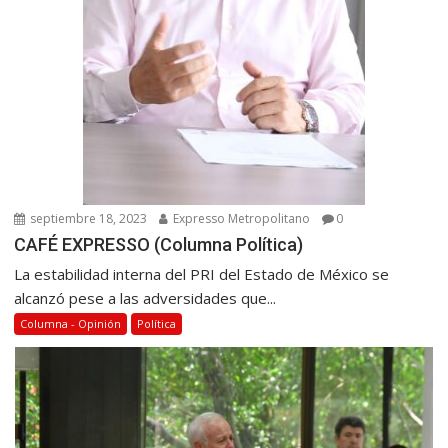
a
s
septiembre 18, 2023
Expresso Metropolitano
0
CAFÉ EXPRESSO (Columna Política)
La estabilidad interna del PRI del Estado de México se
alcanzó pese a las adversidades que...
Columna - Opinión
Política