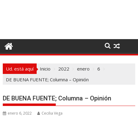
I
r
a
l
c
o
n
t
e
Ud. está aquí
Inicio
2022
enero
6
n
i
DE BUENA FUENTE; Columna – Opinión
d
o
DE BUENA FUENTE; Columna – Opinión
enero 6, 2022
Cecilia Vega