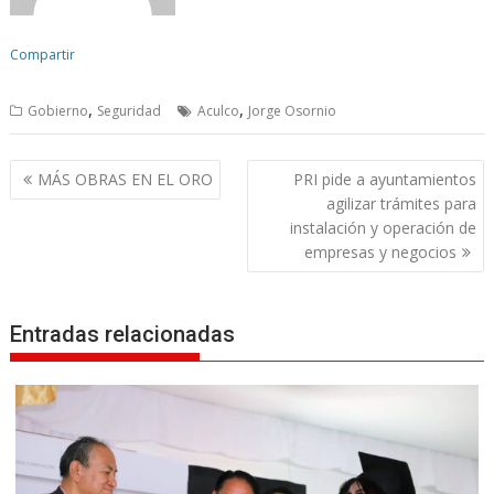
Compartir
,
,
Gobierno
Seguridad
Aculco
Jorge Osornio
N
MÁS OBRAS EN EL ORO
PRI pide a ayuntamientos
a
agilizar trámites para
v
instalación y operación de
empresas y negocios
e
g
a
Entradas relacionadas
c
i
ó
n
d
e