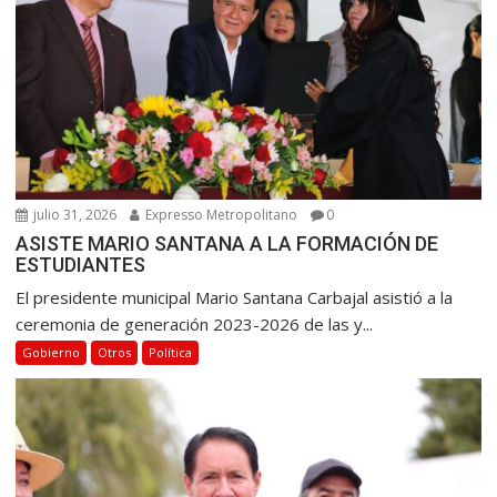
e
n
t
r
a
d
a
julio 31, 2026
Expresso Metropolitano
0
s
ASISTE MARIO SANTANA A LA FORMACIÓN DE
ESTUDIANTES
El presidente municipal Mario Santana Carbajal asistió a la
ceremonia de generación 2023-2026 de las y...
Gobierno
Otros
Política