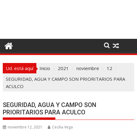
I
r
a
l
c
o
n
t
e
Ud. está aquí
Inicio
2021
noviembre
12
n
i
SEGURIDAD, AGUA Y CAMPO SON PRIORITARIOS PARA
d
ACULCO
o
SEGURIDAD, AGUA Y CAMPO SON
PRIORITARIOS PARA ACULCO
noviembre 12, 2021
Cecilia Vega