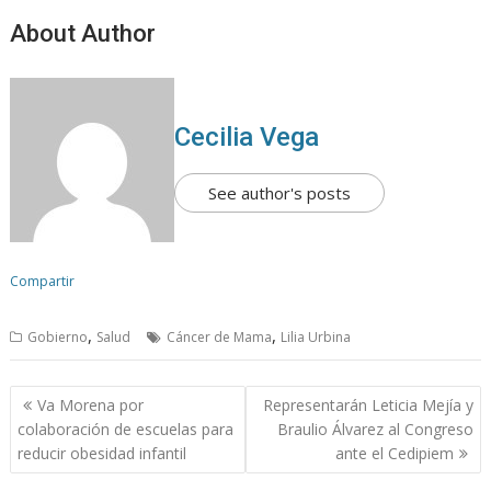
About Author
Cecilia Vega
See author's posts
Compartir
,
,
Gobierno
Salud
Cáncer de Mama
Lilia Urbina
N
Va Morena por
Representarán Leticia Mejía y
a
colaboración de escuelas para
Braulio Álvarez al Congreso
v
reducir obesidad infantil
ante el Cedipiem
e