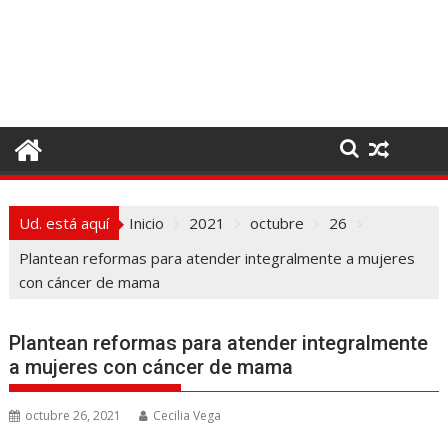
I
r
a
l
c
o
n
t
e
Ud. está aquí
Inicio
2021
octubre
26
n
i
Plantean reformas para atender integralmente a mujeres
d
con cáncer de mama
o
Plantean reformas para atender integralmente
a mujeres con cáncer de mama
octubre 26, 2021
Cecilia Vega