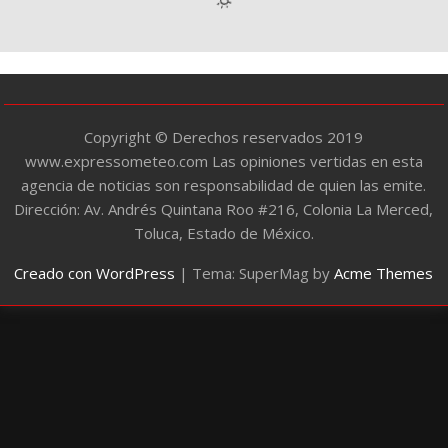
r
í
a
s
Copyright © Derechos reservados 2019
www.expressometeo.com Las opiniones vertidas en esta
agencia de noticias son responsabilidad de quien las emite.
Dirección: Av. Andrés Quintana Roo #216, Colonia La Merced,
Toluca, Estado de México.
Creado con WordPress
|
Tema: SuperMag by
Acme Themes