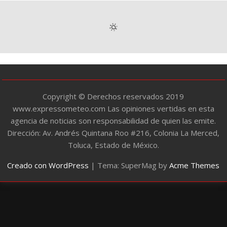
e
g
o
r
í
a
s
Copyright © Derechos reservados 2019
www.expressometeo.com Las opiniones vertidas en esta
agencia de noticias son responsabilidad de quien las emite.
Dirección: Av. Andrés Quintana Roo #216, Colonia La Merced,
Toluca, Estado de México.
Creado con WordPress
|
Tema: SuperMag by
Acme Themes