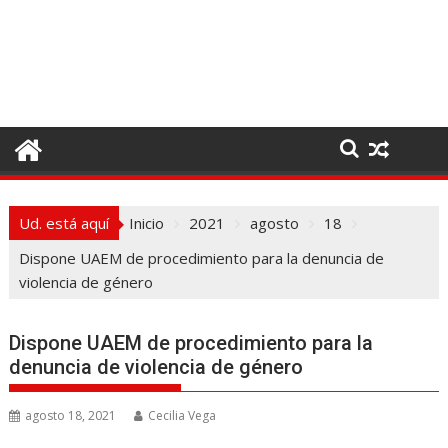
I
r
a
l
c
o
n
t
e
Ud. está aquí
Inicio
2021
agosto
18
n
i
Dispone UAEM de procedimiento para la denuncia de
d
violencia de género
o
Dispone UAEM de procedimiento para la
denuncia de violencia de género
agosto 18, 2021
Cecilia Vega