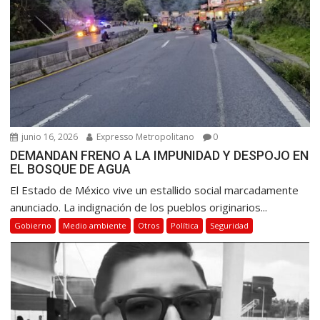
e
n
t
r
a
d
a
s
junio 16, 2026
Expresso Metropolitano
0
DEMANDAN FRENO A LA IMPUNIDAD Y DESPOJO EN
EL BOSQUE DE AGUA
El Estado de México vive un estallido social marcadamente
anunciado. La indignación de los pueblos originarios...
Gobierno
Medio ambiente
Otros
Política
Seguridad