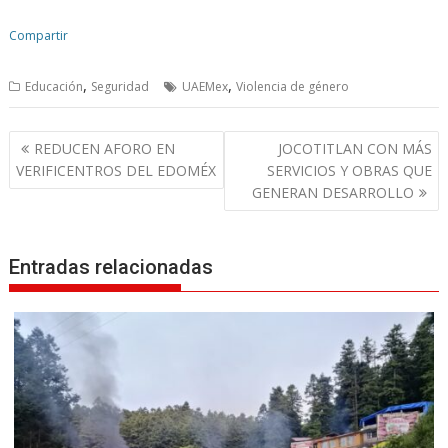
Compartir
,
,
Educación
Seguridad
UAEMex
Violencia de género
N
REDUCEN AFORO EN
JOCOTITLAN CON MÁS
a
VERIFICENTROS DEL EDOMÉX
SERVICIOS Y OBRAS QUE
v
GENERAN DESARROLLO
e
g
Entradas relacionadas
a
c
i
ó
n
d
e